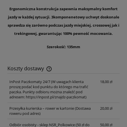
Ergonomiczna konstrukcja zapewnia maksymalny komfort
jazdy w każdej sytuacji. 3komponenetowy uchwyt doskonale
sprawdza się zarówno podczas jazdy miejskiej, crossowej jak i
trekingowej, gwarantując 100% pewność mocowania.
Szerokość: 135mm
Koszty dostawy
Cena nie zawiera ewentualnych kosztów płatności
InPost Paczkomaty 24/7
(W uwagach klienta
18,00 zł
proszę podać kod punktu do którego ma trafić
paczka. Punkty odbioru można znaleźć pod
adresem: https://inpost.pl/znajdz-paczkomat)
Przesyłka kurierska – rower w kartonie
(Dostawa
20,00 zł
roweru pod adres)
Odbiór osobisty - sklep NSR_Polkowice
(50 zł do
50,00 zł