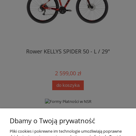
Rower KELLYS SPIDER 50 - L / 29"
2 599,00 zł
do koszyka
Informacje
Dbamy o Twoją prywatność
Pliki cookies i pokrewne im technologie umożliwiają poprawne
Moje konto