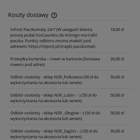
Koszty dostawy
Cena nie zawiera ewentualnych kosztów płatności
InPost Paczkomaty 24/7
(W uwagach klienta
18,00 zł
proszę podać kod punktu do którego ma trafić
paczka. Punkty odbioru można znaleźć pod
adresem: https://inpost.pl/znajdz-paczkomat)
Przesyłka kurierska – rower w kartonie
(Dostawa
20,00 zł
roweru pod adres)
Odbiór osobisty - sklep NSR_Polkowice
(50 zł do
50,00 zł
wykorzystania na akcesoria lub serwis)
Odbiór osobisty - sklep NSR_Lubin : - )
(50 zł do
50,00 zł
wykorzystania na akcesoria lub serwis)
Odbiór osobisty - sklep NSR _Głogów : -)
(50 zł do
50,00 zł
wykorzystania na akcesoria lub serwis)
Odbiór osobisty - sklep NSR_Zagórz : -)
(50 zł do
50,00 zł
wykorzystania na akcesoria lub serwis)