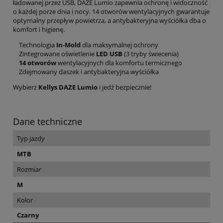
ładowanej przez USB, DAZE Lumio zapewnia ochronę i widoczność
o każdej porze dnia i nocy. 14 otworów wentylacyjnych gwarantuje
optymalny przepływ powietrza, a antybakteryjna wyściółka dba o
komfort i higienę.
Technologia
In-Mold
dla maksymalnej ochrony
Zintegrowane oświetlenie
LED USB
(3 tryby świecenia)
14 otworów
wentylacyjnych dla komfortu termicznego
Zdejmowany daszek i antybakteryjna wyściółka
Wybierz
Kellys DAZE Lumio
i jedź bezpiecznie!
Dane techniczne
Typ jazdy
MTB
Rozmiar
M
Kolor
Czarny