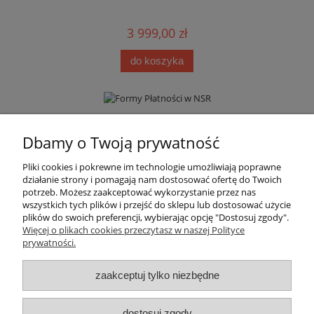
3 999,00 zł
do koszyka
Informacje
Dbamy o Twoją prywatność
Pliki cookies i pokrewne im technologie umożliwiają poprawne
Moje konto
działanie strony i pomagają nam dostosować ofertę do Twoich
potrzeb. Możesz zaakceptować wykorzystanie przez nas
wszystkich tych plików i przejść do sklepu lub dostosować użycie
Płatności i dostawa
plików do swoich preferencji, wybierając opcję "Dostosuj zgody".
Więcej o plikach cookies przeczytasz w naszej Polityce
prywatności.
Regulamin i polityka prywatności
zaakceptuj tylko niezbędne
Kontakt
Społeczność
dostosuj zgody