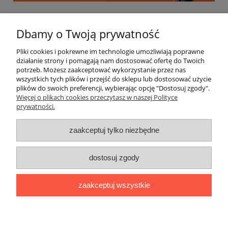
Informacje
Dbamy o Twoją prywatność
Pliki cookies i pokrewne im technologie umożliwiają poprawne
Moje konto
działanie strony i pomagają nam dostosować ofertę do Twoich
potrzeb. Możesz zaakceptować wykorzystanie przez nas
wszystkich tych plików i przejść do sklepu lub dostosować użycie
Płatności i dostawa
plików do swoich preferencji, wybierając opcję "Dostosuj zgody".
Więcej o plikach cookies przeczytasz w naszej Polityce
prywatności.
Regulamin i polityka prywatności
zaakceptuj tylko niezbędne
Kontakt
Społeczność
dostosuj zgody
Miłosna 16, 59-100 Polkowice | Kwiatowa 5A/A, 59-300 Lubin |
zaakceptuj wszystkie
Saturna 37, 67-200 Głogów |
sklep@nsrsport.pl
| Tel: 501 177 220 |
NIP: 6921137889 | REGON: 390919005
pokaż pełną wersję strony
'