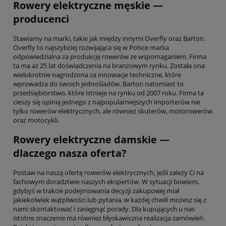
Rowery elektryczne męskie —
producenci
Stawiamy na marki, takie jak między innymi Overfly oraz Barton.
Overfly to najszybciej rozwijająca się w Polsce marka
odpowiedzialna za produkcję rowerów ze wspomaganiem. Firma
ta ma aż 25 lat doświadczenia na branżowym rynku. Została ona
wielokrotnie nagrodzona za innowacje techniczne, które
wprowadza do swoich jednośladów. Barton natomiast to
przedsiębiorstwo, które istnieje na rynku od 2007 roku. Firma ta
cieszy się opinią jednego z najpopularniejszych importerów nie
tylko rowerów elektrycznych, ale również skuterów, motorowerów
oraz motocykli.
Rowery elektryczne damskie —
dlaczego nasza oferta?
Postaw na naszą ofertę rowerów elektrycznych, jeśli zależy Ci na
fachowym doradztwie naszych ekspertów. W sytuacji bowiem,
gdybyś w trakcie podejmowania decyzji zakupowej miał
jakiekolwiek wątpliwości lub pytania, w każdej chwili możesz się z
nami skontaktować i zasięgnąć porady. Dla kupujących u nas
istotne znaczenie ma również błyskawiczna realizacja zamówień.