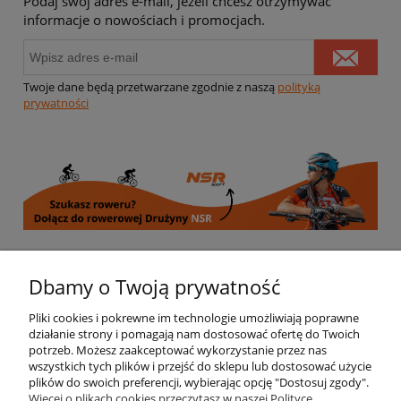
Podaj swój adres e-mail, jeżeli chcesz otrzymywać
informacje o nowościach i promocjach.
Twoje dane będą przetwarzane zgodnie z naszą
polityką
prywatności
Informacje
Dbamy o Twoją prywatność
Pliki cookies i pokrewne im technologie umożliwiają poprawne
Moje konto
działanie strony i pomagają nam dostosować ofertę do Twoich
potrzeb. Możesz zaakceptować wykorzystanie przez nas
wszystkich tych plików i przejść do sklepu lub dostosować użycie
Płatności i dostawa
plików do swoich preferencji, wybierając opcję "Dostosuj zgody".
Więcej o plikach cookies przeczytasz w naszej Polityce