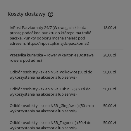
Koszty dostawy
Cena nie zawiera ewentualnych kosztów płatności
InPost Paczkomaty 24/7
(W uwagach klienta
18,00 zł
proszę podać kod punktu do którego ma trafić
paczka. Punkty odbioru można znaleźć pod
adresem: https://inpost.pl/znajdz-paczkomat)
Przesyłka kurierska – rower w kartonie
(Dostawa
20,00 zł
roweru pod adres)
Odbiór osobisty - sklep NSR_Polkowice
(50 zł do
50,00 zł
wykorzystania na akcesoria lub serwis)
Odbiór osobisty - sklep NSR_Lubin : - )
(50 zł do
50,00 zł
wykorzystania na akcesoria lub serwis)
Odbiór osobisty - sklep NSR _Głogów : -)
(50 zł do
50,00 zł
wykorzystania na akcesoria lub serwis)
Odbiór osobisty - sklep NSR_Zagórz : -)
(50 zł do
50,00 zł
wykorzystania na akcesoria lub serwis)