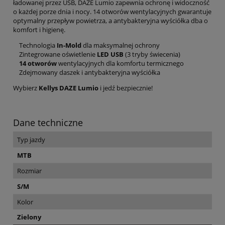
ładowanej przez USB, DAZE Lumio zapewnia ochronę i widoczność
o każdej porze dnia i nocy. 14 otworów wentylacyjnych gwarantuje
optymalny przepływ powietrza, a antybakteryjna wyściółka dba o
komfort i higienę.
Technologia
In-Mold
dla maksymalnej ochrony
Zintegrowane oświetlenie
LED USB
(3 tryby świecenia)
14 otworów
wentylacyjnych dla komfortu termicznego
Zdejmowany daszek i antybakteryjna wyściółka
Wybierz
Kellys DAZE Lumio
i jedź bezpiecznie!
Dane techniczne
Typ jazdy
MTB
Rozmiar
S/M
Kolor
Zielony