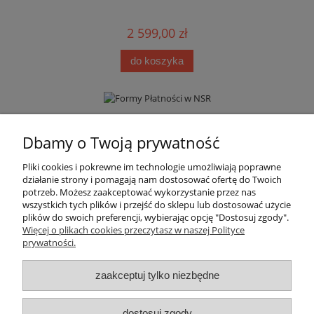
2 599,00 zł
do koszyka
Informacje
Dbamy o Twoją prywatność
Pliki cookies i pokrewne im technologie umożliwiają poprawne
Moje konto
działanie strony i pomagają nam dostosować ofertę do Twoich
potrzeb. Możesz zaakceptować wykorzystanie przez nas
wszystkich tych plików i przejść do sklepu lub dostosować użycie
Płatności i dostawa
plików do swoich preferencji, wybierając opcję "Dostosuj zgody".
Więcej o plikach cookies przeczytasz w naszej Polityce
prywatności.
Regulamin i polityka prywatności
zaakceptuj tylko niezbędne
Kontakt
Społeczność
dostosuj zgody