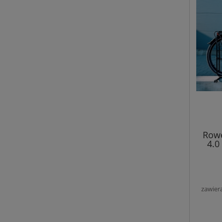
Row
4.0
zawier