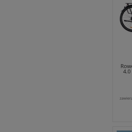
Row
4.0
zawier