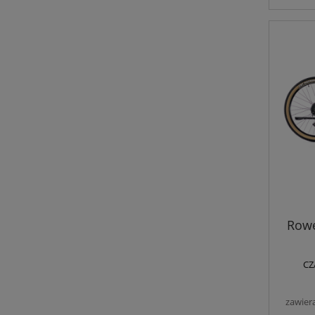
Rowe
CZ
zawier