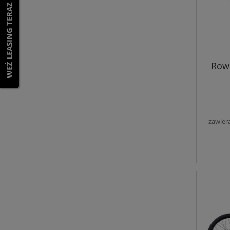
WEŹ LEASING TERAZ
Rowe
zawier