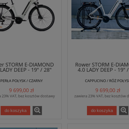
er STORM E-DIAMOND
Rower STORM E-DIA
 LADY DEEP - 19" / 28"
4.0 LADY DEEP - 19" /
PERŁA POŁYSK / CZARNY
CAPPUCINO / RÓŻ POŁYS
9 699,00 zł
9 699,00 zł
a 23% VAT, bez kosztów dostawy
zawiera 23% VAT, bez kosztów 
do koszyka
do koszyka