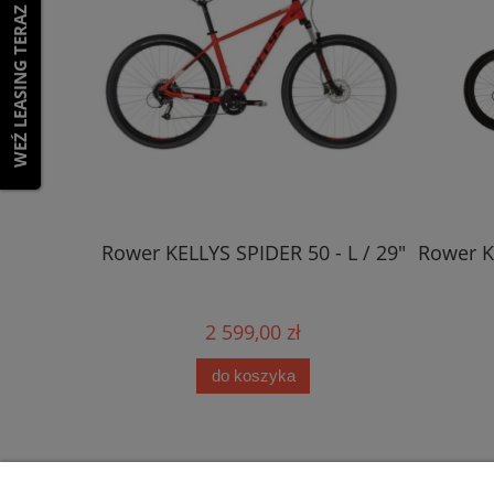
WEŹ LEASING TERAZ
 L (19") /
Rower KELLYS SPIDER 50 - L / 29"
Rower K
2 599,00 zł
do koszyka