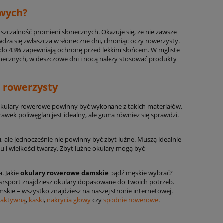
owych?
uszczalność promieni słonecznych. Okazuje się, że nie zawsze
dza się zwłaszcza w słoneczne dni, chroniąc oczy rowerzysty.
 do 43% zapewniają ochronę przed lekkim słońcem. W mgliste
necznych, w deszczowe dni i nocą należy stosować produkty
 rowerzysty
okulary rowerowe powinny być wykonane z takich materiałów,
ek poliwęglan jest idealny, ale guma również się sprawdzi.
ale jednocześnie nie powinny być zbyt luźne. Muszą idealnie
tu i wielkości twarzy. Zbyt luźne okulary mogą być
. Jakie
okulary rowerowe damskie
bądź męskie wybrać?
srsport znajdziesz okulary dopasowane do Twoich potrzeb.
kie – wszystko znajdziesz na naszej stronie internetowej.
moaktywną
,
kaski
,
nakrycia głowy
czy
spodnie rowerowe
.