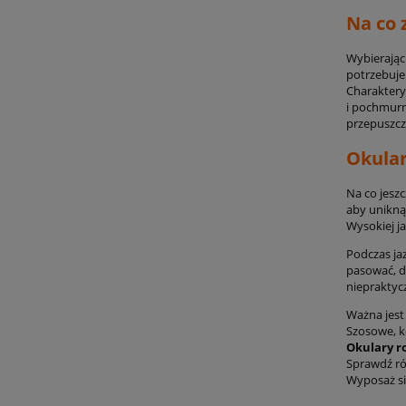
Na co 
Wybierają
potrzebuje
Charaktery
i pochmurn
przepuszcz
Okula
Na co jesz
aby unikną
Wysokiej j
Podczas ja
pasować, dl
niepraktyc
Ważna jest
Szosowe, k
Okulary r
Sprawdź ró
Wyposaż si