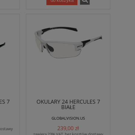
do koszyka
ES 7
OKULARY 24 HERCULES 7
BIAŁE
GLOBALVISION.US
239,00 zł
dostawy
zawiera 23% VAT, bez kosztów dostawy