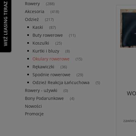
Rowery
WEŹ LEASING TERAZ
(288)
Akcesoria
(418)
Odzież
(217)
Kaski
(87)
Buty rowerowe
(11)
Koszulki
(25)
Kurtki i bluzy
(8)
Okulary rowerowe
(15)
Rękawiczki
(36)
Spodnie rowerowe
(29)
Odzież Reakcja Łańcuchowa
(5)
Rowery - używki
(0)
WO
Bony Podarunkowe
(4)
Nowości
Promocje
zawier