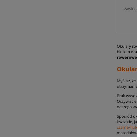
zawier
Okulary ro
błotem ora
rowerowe
Okular
Myślisz, ż
utrzymanie
Brak wysok
Oczywiście
naszego wz
Spośród o
kształcie,
czarne/fio
materiałów