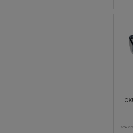
OK
zawier