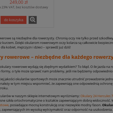
249,00 zł
a 23% VAT, bez kosztów dostawy
do koszyka
werowe są niezbędne dla rowerzysty. Chronią oczy nie tylko przed szkodl
z kurzem. Dzięki okularom rowerowym oczy kolarza są całkowicie bezpiecz
dla kobiet, mężczyzn i dzieci – sprawdź już dziś!
y rowerowe – niezbędne dla każdego rowerzy
e okulary rowerowe wydają się zbędnym wydatkiem? To błąd. O ile jazda na 
 formy, o tyle może sprawić nam problemy, jeśli nie będziemy odpowiednio
iej jakości okularów sportowych może znacznie utrudnić prowadzenie jednoś
 należy w tym miejscu wspomnieć, że zapewniają one odpowiednią ochronę 
roku.
kularów w naszym sklepie internetowym wyróżniamy:
Okulary 24 Hercules 7
 jasne szkła ortochromatyczne o kształcie zapewniającym dobrą widoczność.
letowe
, posiadające mocną konstrukcję oraz niezwykle modny fason.
Okula
, zapewniających im wysoką wytrzymałość oraz odporność na uszkodzenia.