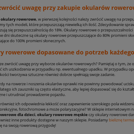
zwrócić uwagę przy zakupie okularów rower
c
okulary rowerowe
, w pierwszej kolejności należy zwrócić uwagę na przep
my tych modeli, które przepuszczają niewielką ich ilość. Zdecydowanie spraw
zują się przepuszczalnością do 18%. Okulary rowerowe o przepuszczalności
e dni skuteczne są okulary rowerowe przepuszczające do 80% promieni sło
ające do 100% promieni słonecznych.
ry rowerowe dopasowane do potrzeb każdego
cze zwrócić uwagę przy wyborze okularów rowerowych? Pamiętaj o tym, że 
ć ich uszkodzenia w przypadku np. ewentualnego upadku. W przypadku opraw
akości tworzywa sztuczne również dobrze spełniają swoje zadanie.
zdy na rowerze i noszenia okularów oprawki nie powinny powodować ucisku, 
atego ich zauszniki są często elastyczne, aby lepiej dopasować się do kształ
zne i utrudniać prowadzenie pojazdu.
 również ich odpowiednia lekkość oraz zapewnienie szerokiego pola widzenia
orekcyjne, fotochromowe a może polaryzacyjne? W sklepie internetowym n
owerowe dla dzieci
,
okulary rowerowe męskie
czy okulary rowerowe dams
wnież inne produkty dostępne w naszym sklepie. Posiadamy
bieliznę ter
ę na swoją rowerową przygodę!