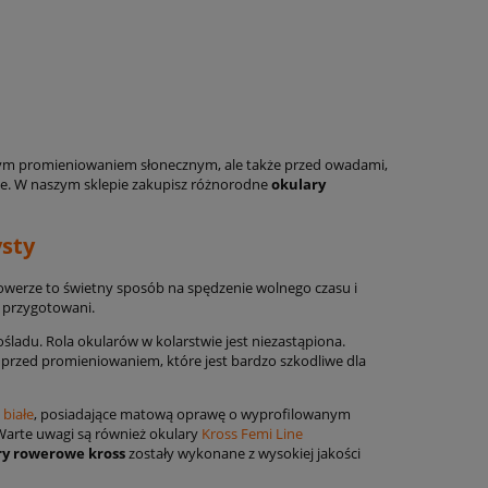
iwym promieniowaniem słonecznym, ale także przed owadami,
ne. W naszym sklepie zakupisz różnorodne
okulary
sty
rowerze to świetny sposób na spędzenie wolnego czasu i
 przygotowani.
ladu. Rola okularów w kolarstwie jest niezastąpiona.
przed promieniowaniem, które jest bardzo szkodliwe dla
 białe
, posiadające matową oprawę o wyprofilowanym
 Warte uwagi są również okulary
Kross Femi Line
ry rowerowe kross
zostały wykonane z wysokiej jakości