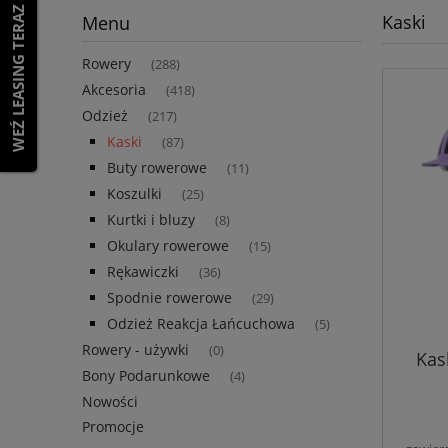
WEŹ LEASING TERAZ
Kaski
Menu
Rowery
(288)
Akcesoria
(418)
Odzież
(217)
Kaski
(87)
Buty rowerowe
(11)
Koszulki
(25)
Kurtki i bluzy
(8)
Okulary rowerowe
(15)
Rękawiczki
(36)
Spodnie rowerowe
(29)
Odzież Reakcja Łańcuchowa
(5)
Rowery - używki
(0)
Kas
Bony Podarunkowe
(4)
Nowości
Promocje