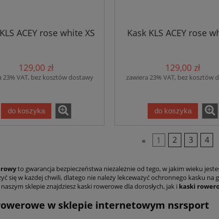
KLS ACEY rose white XS
Kask KLS ACEY rose wh
129,00 zł
129,00 zł
a 23% VAT, bez kosztów dostawy
zawiera 23% VAT, bez kosztów 
do koszyka
do koszyka
«
1
2
3
4
erowy
to gwarancja bezpieczeństwa niezależnie od tego, w jakim wieku jeste
yć się w każdej chwili, dlatego nie należy lekceważyć ochronnego kasku na 
naszym sklepie znajdziesz kaski rowerowe dla dorosłych, jak i
kaski rowero
rowerowe w sklepie internetowym nsrsport