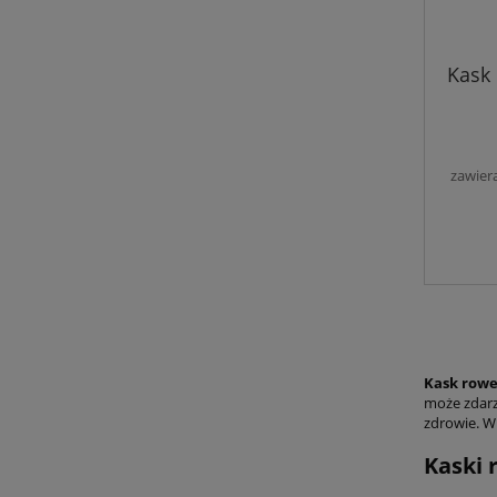
Kask 
zawier
Kask row
może zdarz
zdrowie. W 
Kaski 