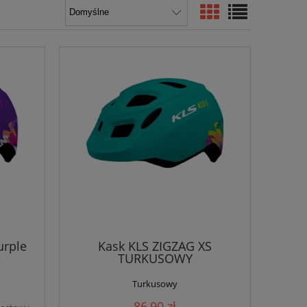
urple
Kask KLS ZIGZAG XS
TURKUSOWY
Turkusowy
86,90 zł