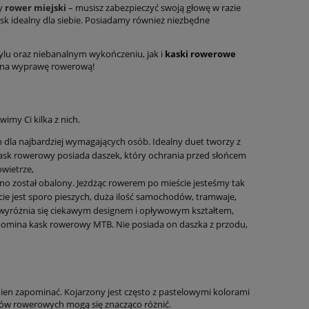
y
rower miejski
– musisz zabezpieczyć swoją głowę w razie
sk idealny dla siebie. Posiadamy również niezbędne
ylu oraz niebanalnym wykończeniu, jak i
kaski rowerowe
nę na wyprawę rowerową!
imy Ci kilka z nich.
h dla najbardziej wymagających osób. Idealny duet tworzy z
ask rowerowy posiada daszek, który ochrania przed słońcem
wietrze,
awno został obalony. Jeżdżąc rowerem po mieście jesteśmy tak
cie jest sporo pieszych, duża ilość samochodów, tramwaje,
i wyróżnia się ciekawym designem i opływowym kształtem,
ypomina kask rowerowy MTB. Nie posiada on daszka z przodu,
ien zapominać. Kojarzony jest często z pastelowymi kolorami
sków rowerowych mogą się znacząco różnić.