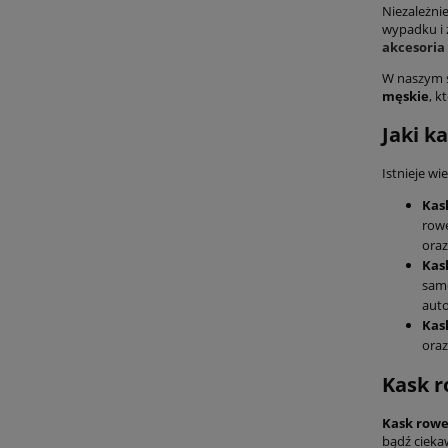
Niezależnie
wypadku i 
akcesoria
W naszym s
męskie
, k
Jaki k
Istnieje wi
Kas
rowe
oraz
Kas
samo
auto
Kas
oraz
Kask r
Kask rowe
bądź cieka