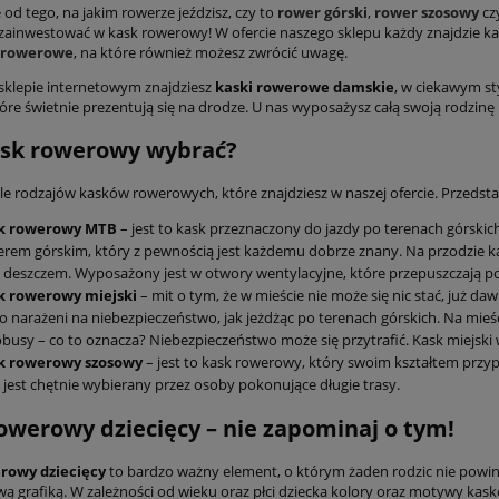
 od tego, na jakim rowerze jeździsz, czy to
rower górski
,
rower szosowy
cz
zainwestować w kask rowerowy! W ofercie naszego sklepu każdy znajdzie ka
 rowerowe
, na które również możesz zwrócić uwagę.
klepie internetowym znajdziesz
kaski rowerowe damskie
, w ciekawym st
tóre świetnie prezentują się na drodze. U nas wyposażysz całą swoją rodzi
ask rowerowy wybrać?
ele rodzajów kasków rowerowych, które znajdziesz w naszej ofercie. Przedstaw
k rowerowy MTB
– jest to kask przeznaczony do jazdy po terenach górskic
rem górskim, który z pewnością jest każdemu dobrze znany. Na przodzie k
 deszczem. Wyposażony jest w otwory wentylacyjne, które przepuszczają po
k rowerowy miejski
– mit o tym, że w mieście nie może się nic stać, już d
 narażeni na niebezpieczeństwo, jak jeżdżąc po terenach górskich. Na mieś
busy – co to oznacza? Niebezpieczeństwo może się przytrafić. Kask miejsk
k rowerowy szosowy
– jest to kask rowerowy, który swoim kształtem prz
 jest chętnie wybierany przez osoby pokonujące długie trasy.
owerowy dziecięcy – nie zapominaj o tym!
rowy dziecięcy
to bardzo ważny element, o którym żaden rodzic nie powin
wą grafiką. W zależności od wieku oraz płci dziecka kolory oraz motywy ka