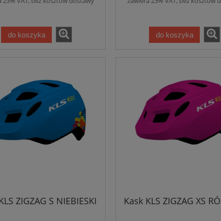
a 23% VAT, bez kosztów dostawy
zawiera 23% VAT, bez kosztów 
do koszyka
do koszyka
KLS ZIGZAG S NIEBIESKI
Kask KLS ZIGZAG XS 