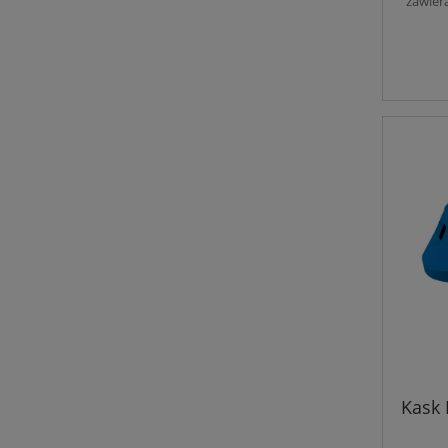
zawier
Kask 