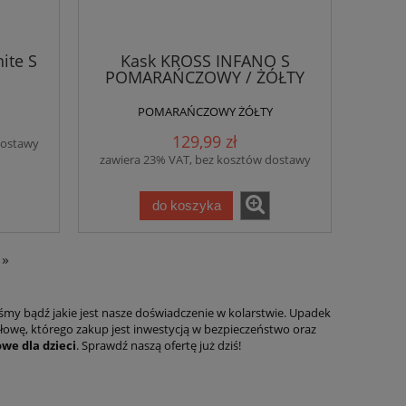
ite S
Kask KROSS INFANO S
POMARAŃCZOWY / ŻÓŁTY
POMARAŃCZOWY ŻÓŁTY
129,99 zł
dostawy
zawiera 23% VAT, bez kosztów dostawy
do koszyka
»
śmy bądź jakie jest nasze doświadczenie w kolarstwie. Upadek
głowę, którego zakup jest inwestycją w bezpieczeństwo oraz
we dla dzieci
. Sprawdź naszą ofertę już dziś!