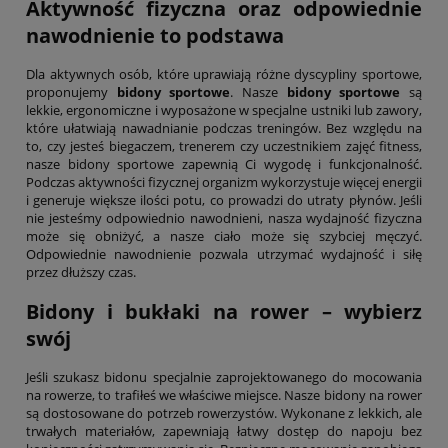
Aktywność fizyczna oraz odpowiednie
nawodnienie to podstawa
Dla aktywnych osób, które uprawiają różne dyscypliny sportowe,
proponujemy
bidony sportowe
. Nasze
bidony sportowe
są
lekkie, ergonomiczne i wyposażone w specjalne ustniki lub zawory,
które ułatwiają nawadnianie podczas treningów. Bez względu na
to, czy jesteś biegaczem, trenerem czy uczestnikiem zajęć fitness,
nasze bidony sportowe zapewnią Ci wygodę i funkcjonalność.
Podczas aktywności fizycznej organizm wykorzystuje więcej energii
i generuje większe ilości potu, co prowadzi do utraty płynów. Jeśli
nie jesteśmy odpowiednio nawodnieni, nasza wydajność fizyczna
może się obniżyć, a nasze ciało może się szybciej męczyć.
Odpowiednie nawodnienie pozwala utrzymać wydajność i siłę
przez dłuższy czas.
Bidony i bukłaki na rower – wybierz
swój
Jeśli szukasz bidonu specjalnie zaprojektowanego do mocowania
na rowerze, to trafiłeś we właściwe miejsce. Nasze bidony na rower
są dostosowane do potrzeb rowerzystów. Wykonane z lekkich, ale
trwałych materiałów, zapewniają łatwy dostęp do napoju bez