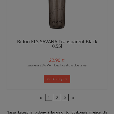
Bidon KLS SAVANA Transparent Black
0,55l
22,90 zł
zawiera 23% VAT, bez kosztów dostawy
do koszyka
«
1
2
3
»
Nasza kategoria
bidony i bukłaki
to doskonałe miejsce dla