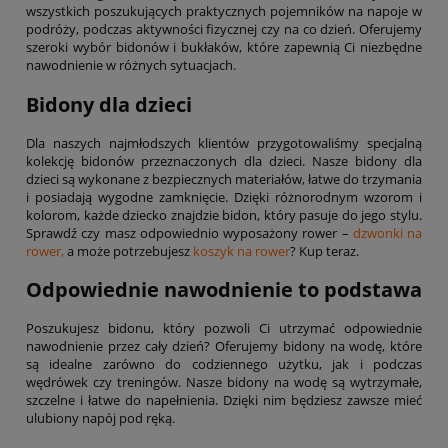
wszystkich poszukujących praktycznych pojemników na napoje w
podróży, podczas aktywności fizycznej czy na co dzień. Oferujemy
szeroki wybór bidonów i bukłaków, które zapewnią Ci niezbędne
nawodnienie w różnych sytuacjach.
Bidony dla dzieci
Dla naszych najmłodszych klientów przygotowaliśmy specjalną
kolekcję bidonów przeznaczonych dla dzieci. Nasze bidony dla
dzieci są wykonane z bezpiecznych materiałów, łatwe do trzymania
i posiadają wygodne zamknięcie. Dzięki różnorodnym wzorom i
kolorom, każde dziecko znajdzie bidon, który pasuje do jego stylu.
Sprawdź czy masz odpowiednio wyposażony rower –
dzwonki na
rower
,
a może potrzebujesz
koszyk na rower
? Kup teraz.
Odpowiednie nawodnienie to podstawa
Poszukujesz bidonu, który pozwoli Ci utrzymać odpowiednie
nawodnienie przez cały dzień? Oferujemy bidony na wodę, które
są idealne zarówno do codziennego użytku, jak i podczas
wędrówek czy treningów. Nasze bidony na wodę są wytrzymałe,
szczelne i łatwe do napełnienia. Dzięki nim będziesz zawsze mieć
ulubiony napój pod ręką.