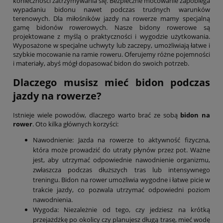
konieczności zatrzymywania się. Bezpieczne mocowanie zapobiega
wypadaniu bidonu nawet podczas trudnych warunków
terenowych. Dla miłośników jazdy na rowerze mamy specjalną
gamę bidonów rowerowych. Nasze bidony rowerowe są
projektowane z myślą o praktyczności i wygodzie użytkowania.
Wyposażone w specjalne uchwyty lub zaczepy, umożliwiają łatwe i
szybkie mocowanie na ramie roweru. Oferujemy różne pojemności
i materiały, abyś mógł dopasować bidon do swoich potrzeb.
Dlaczego musisz mieć bidon podczas
jazdy na rowerze?
Istnieje wiele powodów, dlaczego warto brać ze sobą
bidon na
rower
. Oto kilka głównych korzyści:
Nawodnienie: Jazda na rowerze to aktywność fizyczna,
która może prowadzić do utraty płynów przez pot. Ważne
jest, aby utrzymać odpowiednie nawodnienie organizmu,
zwłaszcza podczas dłuższych tras lub intensywnego
treningu. Bidon na rower umożliwia wygodne i łatwe picie w
trakcie jazdy, co pozwala utrzymać odpowiedni poziom
nawodnienia.
Wygoda: Niezależnie od tego, czy jedziesz na krótką
przejażdżkę po okolicy czy planujesz długą trasę, mieć wodę