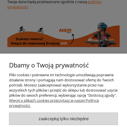
Twoje dane będą przetwarzane zgodnie z naszą
polityką
prywatności
Informacje
Dbamy o Twoją prywatność
Pliki cookies i pokrewne im technologie umożliwiają poprawne
Moje konto
działanie strony i pomagają nam dostosować ofertę do Twoich
potrzeb. Możesz zaakceptować wykorzystanie przez nas
wszystkich tych plików i przejść do sklepu lub dostosować użycie
Płatności i dostawa
plików do swoich preferencji, wybierając opcję "Dostosuj zgody".
Więcej o plikach cookies przeczytasz w naszej Polityce
prywatności.
Regulamin i polityka prywatności
zaakceptuj tylko niezbędne
Kontakt