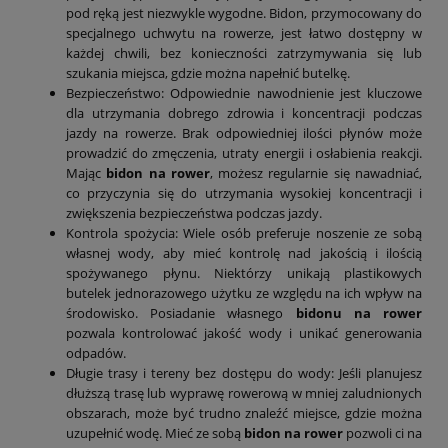
pod ręką jest niezwykle wygodne. Bidon, przymocowany do
specjalnego uchwytu na rowerze, jest łatwo dostępny w
każdej chwili, bez konieczności zatrzymywania się lub
szukania miejsca, gdzie można napełnić butelkę.
Bezpieczeństwo: Odpowiednie nawodnienie jest kluczowe
dla utrzymania dobrego zdrowia i koncentracji podczas
jazdy na rowerze. Brak odpowiedniej ilości płynów może
prowadzić do zmęczenia, utraty energii i osłabienia reakcji.
Mając
bidon na rower
, możesz regularnie się nawadniać,
co przyczynia się do utrzymania wysokiej koncentracji i
zwiększenia bezpieczeństwa podczas jazdy.
Kontrola spożycia: Wiele osób preferuje noszenie ze sobą
własnej wody, aby mieć kontrolę nad jakością i ilością
spożywanego płynu. Niektórzy unikają plastikowych
butelek jednorazowego użytku ze względu na ich wpływ na
środowisko. Posiadanie własnego
bidonu na rower
pozwala kontrolować jakość wody i unikać generowania
odpadów.
Długie trasy i tereny bez dostępu do wody: Jeśli planujesz
dłuższą trasę lub wyprawę rowerową w mniej zaludnionych
obszarach, może być trudno znaleźć miejsce, gdzie można
uzupełnić wodę. Mieć ze sobą
bidon na rower
pozwoli ci na