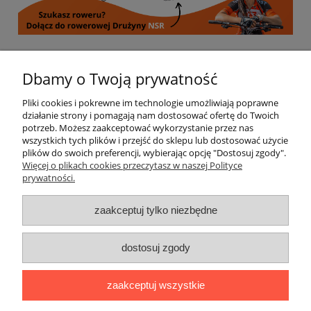
Informacje
Dbamy o Twoją prywatność
Pliki cookies i pokrewne im technologie umożliwiają poprawne
Moje konto
działanie strony i pomagają nam dostosować ofertę do Twoich
potrzeb. Możesz zaakceptować wykorzystanie przez nas
wszystkich tych plików i przejść do sklepu lub dostosować użycie
Płatności i dostawa
plików do swoich preferencji, wybierając opcję "Dostosuj zgody".
Więcej o plikach cookies przeczytasz w naszej Polityce
prywatności.
Regulamin i polityka prywatności
zaakceptuj tylko niezbędne
Kontakt
Społeczność
dostosuj zgody
Miłosna 16, 59-100 Polkowice | Kwiatowa 5A/A, 59-300 Lubin |
zaakceptuj wszystkie
Saturna 37, 67-200 Głogów |
sklep@nsrsport.pl
| Tel: 501 177 220 |
NIP: 6921137889 | REGON: 390919005