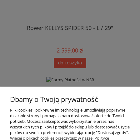
Rower KELLYS SPIDER 50 - L / 29"
2 599,00 zł
do koszyka
Informacje
Dbamy o Twoją prywatność
Pliki cookies i pokrewne im technologie umożliwiają poprawne
Moje konto
działanie strony i pomagają nam dostosować ofertę do Twoich
potrzeb. Możesz zaakceptować wykorzystanie przez nas
wszystkich tych plików i przejść do sklepu lub dostosować użycie
Płatności i dostawa
plików do swoich preferencji, wybierając opcję "Dostosuj zgody".
Więcej o plikach cookies przeczytasz w naszej Polityce