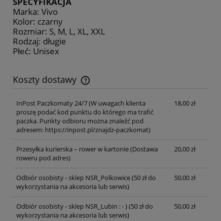
SPECYFIKACJA
Marka: Vivo
Kolor: czarny
Rozmiar: S, M, L, XL, XXL
Rodzaj: długie
Płeć: Unisex
Koszty dostawy
Cena nie zawiera ewentualnych kosztów płatności
InPost Paczkomaty 24/7
(W uwagach klienta
18,00 zł
proszę podać kod punktu do którego ma trafić
paczka. Punkty odbioru można znaleźć pod
adresem: https://inpost.pl/znajdz-paczkomat)
Przesyłka kurierska – rower w kartonie
(Dostawa
20,00 zł
roweru pod adres)
Odbiór osobisty - sklep NSR_Polkowice
(50 zł do
50,00 zł
wykorzystania na akcesoria lub serwis)
Odbiór osobisty - sklep NSR_Lubin : - )
(50 zł do
50,00 zł
wykorzystania na akcesoria lub serwis)