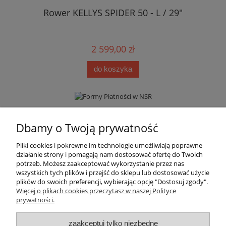
Rower KELLYS SPIDER 50 - L / 29"
2 599,00 zł
do koszyka
Informacje
Dbamy o Twoją prywatność
Pliki cookies i pokrewne im technologie umożliwiają poprawne
Moje konto
działanie strony i pomagają nam dostosować ofertę do Twoich
potrzeb. Możesz zaakceptować wykorzystanie przez nas
wszystkich tych plików i przejść do sklepu lub dostosować użycie
Płatności i dostawa
plików do swoich preferencji, wybierając opcję "Dostosuj zgody".
Więcej o plikach cookies przeczytasz w naszej Polityce
prywatności.
Regulamin i polityka prywatności
zaakceptuj tylko niezbędne
Kontakt