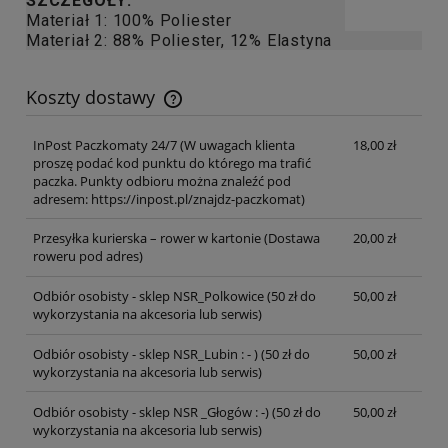
SZCZEGÓŁY:
Materiał 1: 100% Poliester
Materiał 2: 88% Poliester, 12% Elastyna
Koszty dostawy
Cena nie zawiera ewentualnych kosztów płatności
InPost Paczkomaty 24/7
(W uwagach klienta
18,00 zł
proszę podać kod punktu do którego ma trafić
paczka. Punkty odbioru można znaleźć pod
adresem: https://inpost.pl/znajdz-paczkomat)
Przesyłka kurierska – rower w kartonie
(Dostawa
20,00 zł
roweru pod adres)
Odbiór osobisty - sklep NSR_Polkowice
(50 zł do
50,00 zł
wykorzystania na akcesoria lub serwis)
Odbiór osobisty - sklep NSR_Lubin : - )
(50 zł do
50,00 zł
wykorzystania na akcesoria lub serwis)
Odbiór osobisty - sklep NSR _Głogów : -)
(50 zł do
50,00 zł
wykorzystania na akcesoria lub serwis)