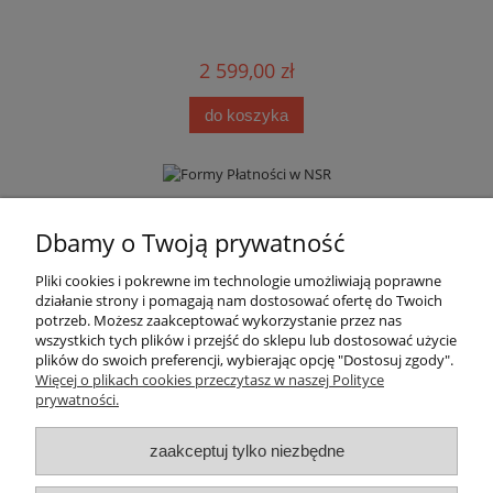
2 599,00 zł
do koszyka
Informacje
Dbamy o Twoją prywatność
Pliki cookies i pokrewne im technologie umożliwiają poprawne
Moje konto
działanie strony i pomagają nam dostosować ofertę do Twoich
potrzeb. Możesz zaakceptować wykorzystanie przez nas
wszystkich tych plików i przejść do sklepu lub dostosować użycie
Płatności i dostawa
plików do swoich preferencji, wybierając opcję "Dostosuj zgody".
Więcej o plikach cookies przeczytasz w naszej Polityce
prywatności.
Regulamin i polityka prywatności
zaakceptuj tylko niezbędne
Kontakt