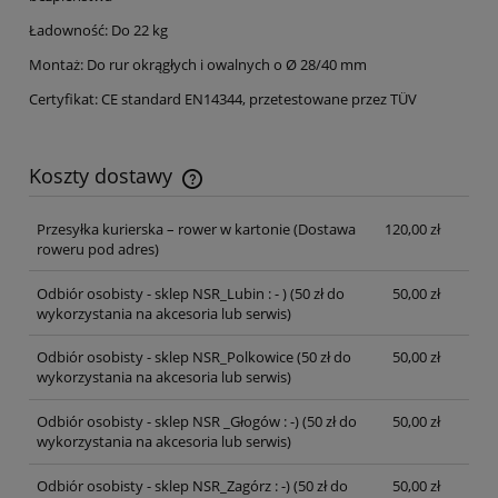
Ładowność: Do 22 kg
Montaż: Do rur okrągłych i owalnych o Ø 28/40 mm
Certyfikat: CE standard EN14344, przetestowane przez TÜV
Koszty dostawy
Cena nie zawiera ewentualnych kosztów płatności
Przesyłka kurierska – rower w kartonie
(Dostawa
120,00 zł
roweru pod adres)
Odbiór osobisty - sklep NSR_Lubin : - )
(50 zł do
50,00 zł
wykorzystania na akcesoria lub serwis)
Odbiór osobisty - sklep NSR_Polkowice
(50 zł do
50,00 zł
wykorzystania na akcesoria lub serwis)
Odbiór osobisty - sklep NSR _Głogów : -)
(50 zł do
50,00 zł
wykorzystania na akcesoria lub serwis)
Odbiór osobisty - sklep NSR_Zagórz : -)
(50 zł do
50,00 zł