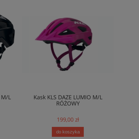
 M/L
Kask KLS DAZE LUMIO M/L
Kask KLS
RÓŻOWY
199,00 zł
do koszyka