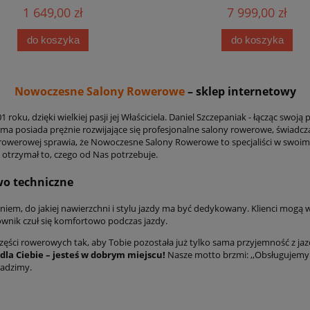
1 649,00 zł
7 999,00 zł
do koszyka
do koszyka
Nowoczesne Salony Rowerowe
– sklep internetowy
 roku, dzięki wielkiej pasji jej Właściciela. Daniel Szczepaniak - łącząc sw
rma posiada prężnie rozwijające się profesjonalne salony rowerowe, świadc
y rowerowej sprawia, że Nowoczesne Salony Rowerowe to specjaliści w swoi
 otrzymał to, czego od Nas potrzebuje.
wo techniczne
iem, do jakiej nawierzchni i stylu jazdy ma być dedykowany. Klienci mogą
ownik czuł się komfortowo podczas jazdy.
ęści rowerowych tak, aby Tobie pozostała już tylko sama przyjemność z ja
 dla Ciebie – jesteś w dobrym miejscu!
Nasze motto brzmi: ,,Obsługujemy K
radzimy.