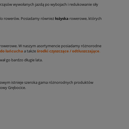
strząsów wywołanych jazdą po wybojach i redukowanie siły
o rowerów. Posiadamy również
łożyska
rowerowe, których
zia rowerowe. W naszym asortymencie posiadamy różnorodne
 do łańcucha
a także
środki czyszczące / odtłuszczające
.
ał go bardzo długie lata.
netowym istnieje szeroka gama różnorodnych produktów
owy Grębocice.