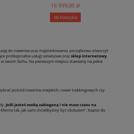
16 999,00 zł
do koszyka
oją pasję do rowerów oraz majsterkowania, początkowo otworzył
zące profesjonalne usługi serwisowe oraz
sklep internetowy
,
m w swoim fachu. Na pierwszym miejscu stawiamy na pełne
 wybrać pośród rowerów miejskich, rower trekkingowych czy
zdy.
Jeśli jesteś osobą zabieganą i nie masz czasu na
lienta tak, jak sami chcielibyśmy być obsłużeni”. Napisz do