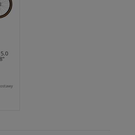
5.0
8"
dostawy