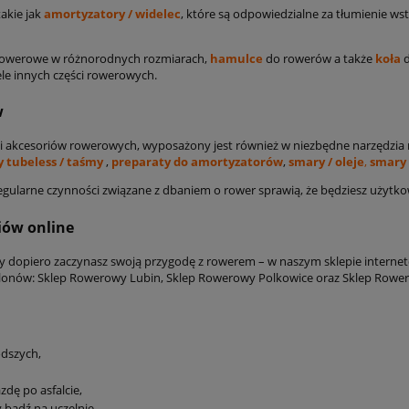
akie jak
amortyzatory / widelec
, które są odpowiedzialne za tłumienie w
owerowe w różnorodnych rozmiarach,
hamulce
do rowerów a także
koła
d
le innych części rowerowych.
w
rów i akcesoriów rowerowych, wyposażony jest również w niezbędne narzęd
y tubeless / taśmy
,
preparaty do amortyzatorów
,
smary / oleje
,
smary
gularne czynności związane z dbaniem o rower sprawią, że będziesz użytkow
iów online
czy dopiero zaczynasz swoją przygodę z rowerem – w naszym sklepie inter
lonów: Sklep Rowerowy Lubin, Sklep Rowerowy Polkowice oraz Sklep Rower
odszych,
zdę po asfalcie,
bądź na uczelnię,