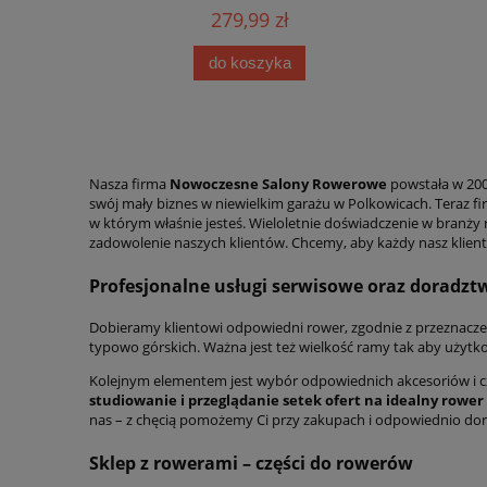
279,99 zł
do koszyka
Nasza firma
Nowoczesne Salony Rowerowe
powstała w 2001
swój mały biznes w niewielkim garażu w Polkowicach. Teraz fi
w którym właśnie jesteś. Wieloletnie doświadczenie w branż
zadowolenie naszych klientów. Chcemy, aby każdy nasz klient
Profesjonalne usługi serwisowe oraz doradzt
Dobieramy klientowi odpowiedni rower, zgodnie z przeznaczen
typowo górskich. Ważna jest też wielkość ramy tak aby użytk
Kolejnym elementem jest wybór odpowiednich akcesoriów i cz
studiowanie i przeglądanie setek ofert na idealny rower
nas – z chęcią pomożemy Ci przy zakupach i odpowiednio do
Sklep z rowerami – części do rowerów