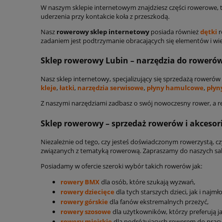
W naszym sklepie internetowym znajdziesz części rowerowe, t
uderzenia przy kontakcie koła z przeszkodą.
Nasz
rowerowy sklep internetowy
posiada również
dętki
r
zadaniem jest podtrzymanie obracających się elementów i wie
Sklep rowerowy Lubin – narzędzia do roweró
Nasz sklep internetowy, specjalizujący się sprzedażą rowe
kleje
,
łatki
,
narzędzia serwisowe
,
płyny hamulcowe
,
płyn
Z naszymi narzędziami zadbasz o swój nowoczesny rower, a re
Sklep rowerowy – sprzedaż rowerów i akcesor
Niezależnie od tego, czy jesteś doświadczonym rowerzystą, 
związanych z tematyką rowerową. Zapraszamy do naszych sa
Posiadamy w ofercie szeroki wybór takich rowerów jak:
rowery BMX
dla osób, które szukają wyzwań,
rowery dziecięce
dla tych starszych dzieci, jak i najmł
rowery górskie
dla fanów ekstremalnych przeżyć,
rowery szosowe
dla użytkowników, którzy preferują ja
rowery miejskie
dla podróżujących rowerem do pracy 