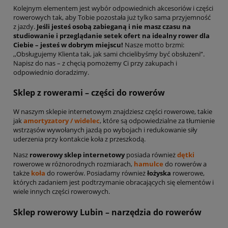
Kolejnym elementem jest wybór odpowiednich akcesoriów i części
rowerowych tak, aby Tobie pozostała już tylko sama przyjemność
z jazdy.
Jeśli jesteś osobą zabieganą i nie masz czasu na
studiowanie i przeglądanie setek ofert na idealny rower dla
Ciebie – jesteś w dobrym miejscu!
Nasze motto brzmi:
,,Obsługujemy Klienta tak, jak sami chcielibyśmy być obsłużeni”.
Napisz do nas – z chęcią pomożemy Ci przy zakupach i
odpowiednio doradzimy.
Sklep z rowerami – części do rowerów
W naszym sklepie internetowym znajdziesz części rowerowe, takie
jak
amortyzatory / widelec
, które są odpowiedzialne za tłumienie
wstrząsów wywołanych jazdą po wybojach i redukowanie siły
uderzenia przy kontakcie koła z przeszkodą.
Nasz
rowerowy sklep internetowy
posiada również
dętki
rowerowe w różnorodnych rozmiarach,
hamulce
do rowerów a
także
koła
do rowerów. Posiadamy również
łożyska
rowerowe,
których zadaniem jest podtrzymanie obracających się elementów i
wiele innych części rowerowych.
Sklep rowerowy Lubin – narzędzia do rowerów