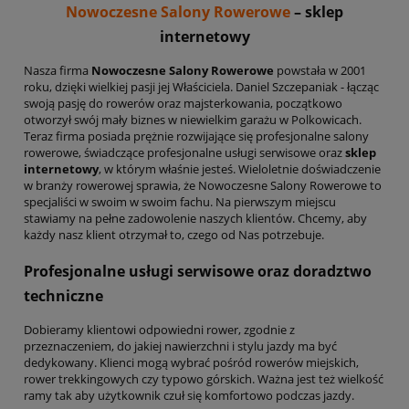
Nowoczesne Salony Rowerowe
– sklep
internetowy
Nasza firma
Nowoczesne Salony Rowerowe
powstała w 2001
roku, dzięki wielkiej pasji jej Właściciela. Daniel Szczepaniak - łącząc
swoją pasję do rowerów oraz majsterkowania, początkowo
otworzył swój mały biznes w niewielkim garażu w Polkowicach.
Teraz firma posiada prężnie rozwijające się profesjonalne salony
rowerowe, świadczące profesjonalne usługi serwisowe oraz
sklep
internetowy
, w którym właśnie jesteś. Wieloletnie doświadczenie
w branży rowerowej sprawia, że Nowoczesne Salony Rowerowe to
specjaliści w swoim w swoim fachu. Na pierwszym miejscu
stawiamy na pełne zadowolenie naszych klientów. Chcemy, aby
każdy nasz klient otrzymał to, czego od Nas potrzebuje.
Profesjonalne usługi serwisowe oraz doradztwo
techniczne
Dobieramy klientowi odpowiedni rower, zgodnie z
przeznaczeniem, do jakiej nawierzchni i stylu jazdy ma być
dedykowany. Klienci mogą wybrać pośród rowerów miejskich,
rower trekkingowych czy typowo górskich. Ważna jest też wielkość
ramy tak aby użytkownik czuł się komfortowo podczas jazdy.