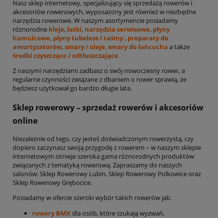
Nasz sklep internetowy, specjalizujący się sprzedażą rowerów i
akcesoriów rowerowych, wyposażony jest również w niezbędne
narzędzia rowerowe. W naszym asortymencie posiadamy
różnorodne
kleje
,
łatki
,
narzędzia serwisowe
,
płyny
hamulcowe
,
płyny tubeless / taśmy
,
preparaty do
amortyzatorów
,
smary / oleje
,
smary do łańcucha
a także
środki czyszczące / odtłuszczające
.
Z naszymi narzędziami zadbasz o swój nowoczesny rower, a
regularne czynności związane z dbaniem o rower sprawią, że
będziesz użytkował go bardzo długie lata.
Sklep rowerowy – sprzedaż rowerów i akcesoriów
online
Niezależnie od tego, czy jesteś doświadczonym rowerzystą, czy
dopiero zaczynasz swoją przygodę z rowerem – w naszym sklepie
internetowym istnieje szeroka gama różnorodnych produktów
związanych z tematyką rowerową. Zapraszamy do naszych
salonów: Sklep Rowerowy Lubin, Sklep Rowerowy Polkowice oraz
Sklep Rowerowy Grębocice.
Posiadamy w ofercie szeroki wybór takich rowerów jak:
rowery BMX
dla osób, które szukają wyzwań,