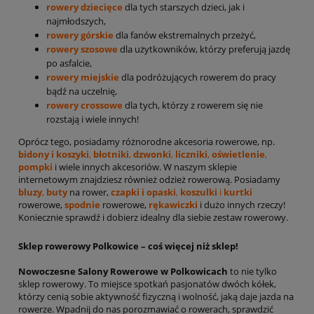
rowery dziecięce
dla tych starszych dzieci, jak i
najmłodszych,
rowery górskie
dla fanów ekstremalnych przeżyć,
rowery szosowe
dla użytkowników, którzy preferują jazdę
po asfalcie,
rowery miejskie
dla podróżujących rowerem do pracy
bądź na uczelnię,
rowery crossowe
dla tych, którzy z rowerem się nie
rozstają i wiele innych!
Oprócz tego, posiadamy różnorodne akcesoria rowerowe, np.
bidony i koszyki
,
błotniki
,
dzwonki
,
liczniki
,
oświetlenie
,
pompki
i wiele innych akcesoriów. W naszym sklepie
internetowym znajdziesz również odzież rowerową. Posiadamy
bluzy
,
buty
na rower,
czapki i opaski
,
koszulki
i
kurtki
rowerowe,
spodnie
rowerowe,
rękawiczki
i dużo innych rzeczy!
Koniecznie sprawdź i dobierz idealny dla siebie zestaw rowerowy.
Sklep rowerowy Polkowice – coś więcej niż sklep!
Nowoczesne Salony Rowerowe w Polkowicach
to nie tylko
sklep rowerowy. To miejsce spotkań pasjonatów dwóch kółek,
którzy cenią sobie aktywność fizyczną i wolność, jaką daje jazda na
rowerze. Wpadnij do nas porozmawiać o rowerach, sprawdzić