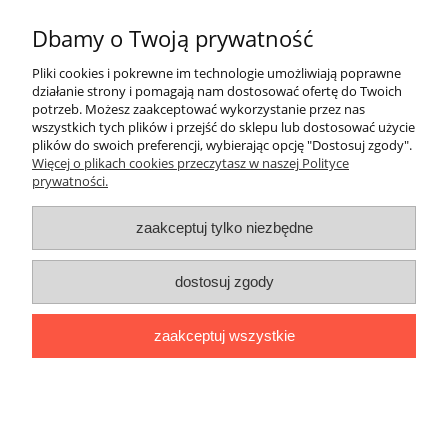
Informacje
Dbamy o Twoją prywatność
Pliki cookies i pokrewne im technologie umożliwiają poprawne
Moje konto
działanie strony i pomagają nam dostosować ofertę do Twoich
potrzeb. Możesz zaakceptować wykorzystanie przez nas
wszystkich tych plików i przejść do sklepu lub dostosować użycie
Płatności i dostawa
plików do swoich preferencji, wybierając opcję "Dostosuj zgody".
Więcej o plikach cookies przeczytasz w naszej Polityce
prywatności.
Regulamin i polityka prywatności
zaakceptuj tylko niezbędne
Kontakt
Społeczność
dostosuj zgody
Miłosna 16, 59-100 Polkowice | Kwiatowa 5A/A, 59-300 Lubin |
zaakceptuj wszystkie
Saturna 37, 67-200 Głogów |
sklep@nsrsport.pl
| Tel: 501 177 220 |
NIP: 6921137889 | REGON: 390919005
pokaż pełną wersję strony
'
Sklep internetowy Shoper.pl