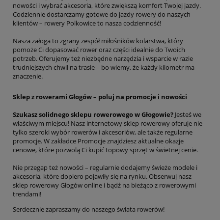
nowości i wybrać akcesoria, które zwiększą komfort Twojej jazdy.
Codziennie dostarczamy gotowe do jazdy rowery do naszych
klientów – rowery Polkowice to nasza codzienność!
Nasza załoga to zgrany zespół miłośników kolarstwa, który
pomoże Ci dopasować rower oraz części idealnie do Twoich
potrzeb. Oferujemy też niezbędne narzędzia i wsparcie w razie
trudniejszych chwil na trasie – bo wiemy, że każdy kilometr ma
znaczenie.
Sklep z rowerami Głogów – poluj na promocje i nowości
Szukasz solidnego sklepu rowerowego w Głogowie?
Jesteś we
właściwym miejscu! Nasz internetowy sklep rowerowy oferuje nie
tylko szeroki wybór rowerów i akcesoriów, ale także regularne
promocje. W zakładce Promocje znajdziesz aktualne okazje
cenowe, które pozwolą Ci kupić topowy sprzęt w świetnej cenie.
Nie przegap też nowości – regularnie dodajemy świeże modele i
akcesoria, które dopiero pojawiły się na rynku. Obserwuj nasz
sklep rowerowy Głogów online i bądź na bieżąco z rowerowymi
trendami!
Serdecznie zapraszamy do naszego świata rowerów!