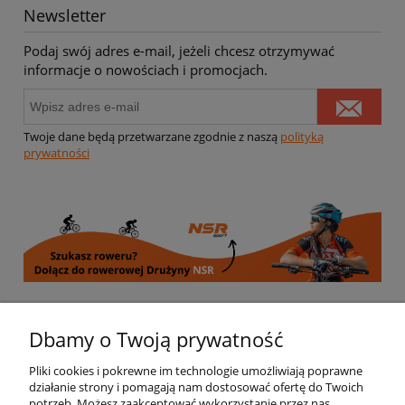
Newsletter
Podaj swój adres e-mail, jeżeli chcesz otrzymywać
informacje o nowościach i promocjach.
Twoje dane będą przetwarzane zgodnie z naszą
polityką
prywatności
Informacje
Dbamy o Twoją prywatność
Pliki cookies i pokrewne im technologie umożliwiają poprawne
Moje konto
działanie strony i pomagają nam dostosować ofertę do Twoich
potrzeb. Możesz zaakceptować wykorzystanie przez nas