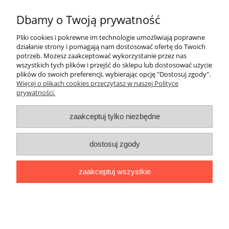
Informacje
Dbamy o Twoją prywatność
Pliki cookies i pokrewne im technologie umożliwiają poprawne
Moje konto
działanie strony i pomagają nam dostosować ofertę do Twoich
potrzeb. Możesz zaakceptować wykorzystanie przez nas
wszystkich tych plików i przejść do sklepu lub dostosować użycie
Płatności i dostawa
plików do swoich preferencji, wybierając opcję "Dostosuj zgody".
Więcej o plikach cookies przeczytasz w naszej Polityce
prywatności.
Regulamin i polityka prywatności
zaakceptuj tylko niezbędne
Kontakt
Społeczność
dostosuj zgody
Miłosna 16, 59-100 Polkowice | Kwiatowa 5A/A, 59-300 Lubin |
zaakceptuj wszystkie
Saturna 37, 67-200 Głogów |
sklep@nsrsport.pl
| Tel: 501 177 220 |
NIP: 6921137889 | REGON: 390919005
pokaż pełną wersję strony
'
Sklep internetowy Shoper.pl