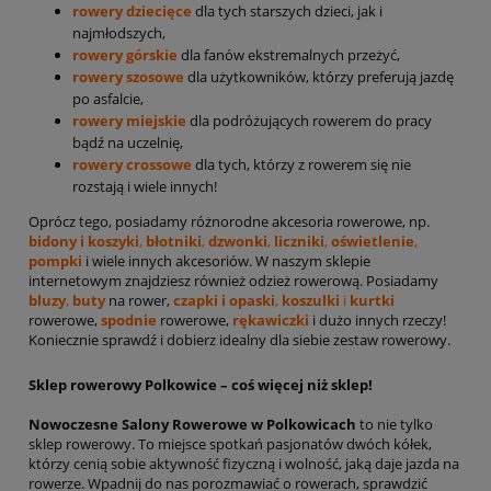
rowery dziecięce
dla tych starszych dzieci, jak i
najmłodszych,
rowery górskie
dla fanów ekstremalnych przeżyć,
rowery szosowe
dla użytkowników, którzy preferują jazdę
po asfalcie,
rowery miejskie
dla podróżujących rowerem do pracy
bądź na uczelnię,
rowery crossowe
dla tych, którzy z rowerem się nie
rozstają i wiele innych!
Oprócz tego, posiadamy różnorodne akcesoria rowerowe, np.
bidony i koszyki
,
błotniki
,
dzwonki
,
liczniki
,
oświetlenie
,
pompki
i wiele innych akcesoriów. W naszym sklepie
internetowym znajdziesz również odzież rowerową. Posiadamy
bluzy
,
buty
na rower,
czapki i opaski
,
koszulki
i
kurtki
rowerowe,
spodnie
rowerowe,
rękawiczki
i dużo innych rzeczy!
Koniecznie sprawdź i dobierz idealny dla siebie zestaw rowerowy.
Sklep rowerowy Polkowice – coś więcej niż sklep!
Nowoczesne Salony Rowerowe w Polkowicach
to nie tylko
sklep rowerowy. To miejsce spotkań pasjonatów dwóch kółek,
którzy cenią sobie aktywność fizyczną i wolność, jaką daje jazda na
rowerze. Wpadnij do nas porozmawiać o rowerach, sprawdzić