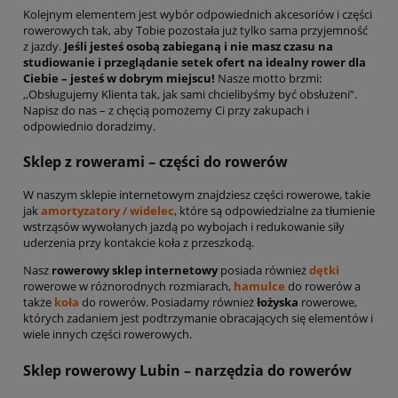
Kolejnym elementem jest wybór odpowiednich akcesoriów i części
rowerowych tak, aby Tobie pozostała już tylko sama przyjemność
z jazdy.
Jeśli jesteś osobą zabieganą i nie masz czasu na
studiowanie i przeglądanie setek ofert na idealny rower dla
Ciebie – jesteś w dobrym miejscu!
Nasze motto brzmi:
,,Obsługujemy Klienta tak, jak sami chcielibyśmy być obsłużeni”.
Napisz do nas – z chęcią pomożemy Ci przy zakupach i
odpowiednio doradzimy.
Sklep z rowerami – części do rowerów
W naszym sklepie internetowym znajdziesz części rowerowe, takie
jak
amortyzatory / widelec
, które są odpowiedzialne za tłumienie
wstrząsów wywołanych jazdą po wybojach i redukowanie siły
uderzenia przy kontakcie koła z przeszkodą.
Nasz
rowerowy sklep internetowy
posiada również
dętki
rowerowe w różnorodnych rozmiarach,
hamulce
do rowerów a
także
koła
do rowerów. Posiadamy również
łożyska
rowerowe,
których zadaniem jest podtrzymanie obracających się elementów i
wiele innych części rowerowych.
Sklep rowerowy Lubin – narzędzia do rowerów