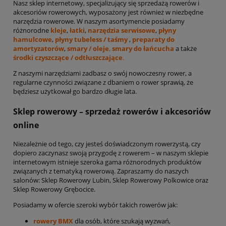
Nasz sklep internetowy, specjalizujący się sprzedażą rowerów i
akcesoriów rowerowych, wyposażony jest również w niezbędne
narzędzia rowerowe. W naszym asortymencie posiadamy
różnorodne
kleje
,
łatki
,
narzędzia serwisowe
,
płyny
hamulcowe
,
płyny tubeless / taśmy
,
preparaty do
amortyzatorów
,
smary / oleje
,
smary do łańcucha
a także
środki czyszczące / odtłuszczające
.
Z naszymi narzędziami zadbasz o swój nowoczesny rower, a
regularne czynności związane z dbaniem o rower sprawią, że
będziesz użytkował go bardzo długie lata.
Sklep rowerowy – sprzedaż rowerów i akcesoriów
online
Niezależnie od tego, czy jesteś doświadczonym rowerzystą, czy
dopiero zaczynasz swoją przygodę z rowerem – w naszym sklepie
internetowym istnieje szeroka gama różnorodnych produktów
związanych z tematyką rowerową. Zapraszamy do naszych
salonów: Sklep Rowerowy Lubin, Sklep Rowerowy Polkowice oraz
Sklep Rowerowy Grębocice.
Posiadamy w ofercie szeroki wybór takich rowerów jak:
rowery BMX
dla osób, które szukają wyzwań,