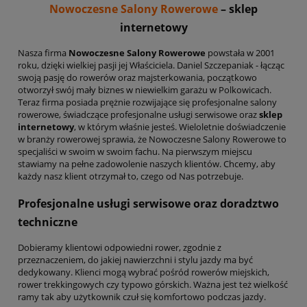
Nowoczesne Salony Rowerowe
– sklep
internetowy
Nasza firma
Nowoczesne Salony Rowerowe
powstała w 2001
roku, dzięki wielkiej pasji jej Właściciela. Daniel Szczepaniak - łącząc
swoją pasję do rowerów oraz majsterkowania, początkowo
otworzył swój mały biznes w niewielkim garażu w Polkowicach.
Teraz firma posiada prężnie rozwijające się profesjonalne salony
rowerowe, świadczące profesjonalne usługi serwisowe oraz
sklep
internetowy
, w którym właśnie jesteś. Wieloletnie doświadczenie
w branży rowerowej sprawia, że Nowoczesne Salony Rowerowe to
specjaliści w swoim w swoim fachu. Na pierwszym miejscu
stawiamy na pełne zadowolenie naszych klientów. Chcemy, aby
każdy nasz klient otrzymał to, czego od Nas potrzebuje.
Profesjonalne usługi serwisowe oraz doradztwo
techniczne
Dobieramy klientowi odpowiedni rower, zgodnie z
przeznaczeniem, do jakiej nawierzchni i stylu jazdy ma być
dedykowany. Klienci mogą wybrać pośród rowerów miejskich,
rower trekkingowych czy typowo górskich. Ważna jest też wielkość
ramy tak aby użytkownik czuł się komfortowo podczas jazdy.