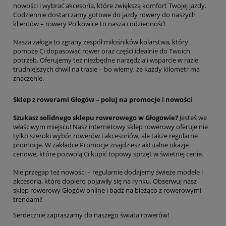
nowości i wybrać akcesoria, które zwiększą komfort Twojej jazdy.
Codziennie dostarczamy gotowe do jazdy rowery do naszych
klientów – rowery Polkowice to nasza codzienność!
Nasza załoga to zgrany zespół miłośników kolarstwa, który
pomoże Ci dopasować rower oraz części idealnie do Twoich
potrzeb. Oferujemy też niezbędne narzędzia i wsparcie w razie
trudniejszych chwil na trasie – bo wiemy, że każdy kilometr ma
znaczenie.
Sklep z rowerami Głogów – poluj na promocje i nowości
Szukasz solidnego sklepu rowerowego w Głogowie?
Jesteś we
właściwym miejscu! Nasz internetowy sklep rowerowy oferuje nie
tylko szeroki wybór rowerów i akcesoriów, ale także regularne
promocje. W zakładce Promocje znajdziesz aktualne okazje
cenowe, które pozwolą Ci kupić topowy sprzęt w świetnej cenie.
Nie przegap też nowości – regularnie dodajemy świeże modele i
akcesoria, które dopiero pojawiły się na rynku. Obserwuj nasz
sklep rowerowy Głogów online i bądź na bieżąco z rowerowymi
trendami!
Serdecznie zapraszamy do naszego świata rowerów!