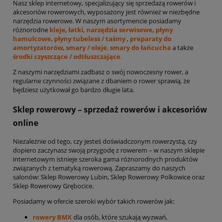
Nasz sklep internetowy, specjalizujący się sprzedażą rowerów i
akcesoriów rowerowych, wyposażony jest również w niezbędne
narzędzia rowerowe. W naszym asortymencie posiadamy
różnorodne
kleje
,
łatki
,
narzędzia serwisowe
,
płyny
hamulcowe
,
płyny tubeless / taśmy
,
preparaty do
amortyzatorów
,
smary / oleje
,
smary do łańcucha
a także
środki czyszczące / odtłuszczające
.
Z naszymi narzędziami zadbasz o swój nowoczesny rower, a
regularne czynności związane z dbaniem o rower sprawią, że
będziesz użytkował go bardzo długie lata.
Sklep rowerowy – sprzedaż rowerów i akcesoriów
online
Niezależnie od tego, czy jesteś doświadczonym rowerzystą, czy
dopiero zaczynasz swoją przygodę z rowerem – w naszym sklepie
internetowym istnieje szeroka gama różnorodnych produktów
związanych z tematyką rowerową. Zapraszamy do naszych
salonów: Sklep Rowerowy Lubin, Sklep Rowerowy Polkowice oraz
Sklep Rowerowy Grębocice.
Posiadamy w ofercie szeroki wybór takich rowerów jak:
rowery BMX
dla osób, które szukają wyzwań,