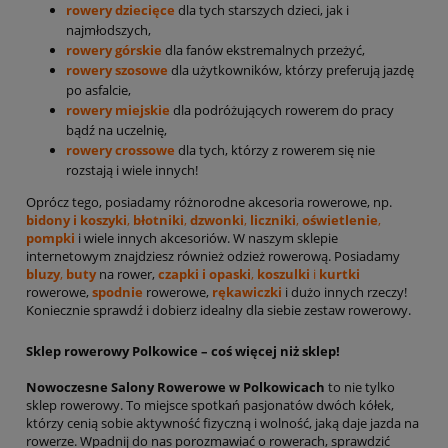
rowery dziecięce
dla tych starszych dzieci, jak i
najmłodszych,
rowery górskie
dla fanów ekstremalnych przeżyć,
rowery szosowe
dla użytkowników, którzy preferują jazdę
po asfalcie,
rowery miejskie
dla podróżujących rowerem do pracy
bądź na uczelnię,
rowery crossowe
dla tych, którzy z rowerem się nie
rozstają i wiele innych!
Oprócz tego, posiadamy różnorodne akcesoria rowerowe, np.
bidony i koszyki
,
błotniki
,
dzwonki
,
liczniki
,
oświetlenie
,
pompki
i wiele innych akcesoriów. W naszym sklepie
internetowym znajdziesz również odzież rowerową. Posiadamy
bluzy
,
buty
na rower,
czapki i opaski
,
koszulki
i
kurtki
rowerowe,
spodnie
rowerowe,
rękawiczki
i dużo innych rzeczy!
Koniecznie sprawdź i dobierz idealny dla siebie zestaw rowerowy.
Sklep rowerowy Polkowice – coś więcej niż sklep!
Nowoczesne Salony Rowerowe w Polkowicach
to nie tylko
sklep rowerowy. To miejsce spotkań pasjonatów dwóch kółek,
którzy cenią sobie aktywność fizyczną i wolność, jaką daje jazda na
rowerze. Wpadnij do nas porozmawiać o rowerach, sprawdzić