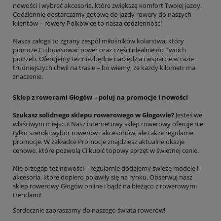
nowości i wybrać akcesoria, które zwiększą komfort Twojej jazdy.
Codziennie dostarczamy gotowe do jazdy rowery do naszych
klientów – rowery Polkowice to nasza codzienność!
Nasza załoga to zgrany zespół miłośników kolarstwa, który
pomoże Ci dopasować rower oraz części idealnie do Twoich
potrzeb. Oferujemy też niezbędne narzędzia i wsparcie w razie
trudniejszych chwil na trasie – bo wiemy, że każdy kilometr ma
znaczenie.
Sklep z rowerami Głogów – poluj na promocje i nowości
Szukasz solidnego sklepu rowerowego w Głogowie?
Jesteś we
właściwym miejscu! Nasz internetowy sklep rowerowy oferuje nie
tylko szeroki wybór rowerów i akcesoriów, ale także regularne
promocje. W zakładce Promocje znajdziesz aktualne okazje
cenowe, które pozwolą Ci kupić topowy sprzęt w świetnej cenie.
Nie przegap też nowości – regularnie dodajemy świeże modele i
akcesoria, które dopiero pojawiły się na rynku. Obserwuj nasz
sklep rowerowy Głogów online i bądź na bieżąco z rowerowymi
trendami!
Serdecznie zapraszamy do naszego świata rowerów!