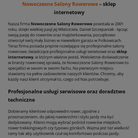
Nowoczesne Salony Rowerowe
– sklep
internetowy
Nasza firma
Nowoczesne Salony Rowerowe
powstała w 2001
roku, dzięki wielkiej pasji jej Właściciela. Daniel Szczepaniak - łącząc
swoją pasję do rowerów oraz majsterkowania, początkowo
otworzył swój mały biznes w niewielkim garażu w Polkowicach.
Teraz firma posiada prężnie rozwijające się profesjonalne salony
rowerowe, świadczące profesjonalne usługi serwisowe oraz
sklep
internetowy
, w którym właśnie jesteś. Wieloletnie doświadczenie
w branży rowerowej sprawia, że Nowoczesne Salony Rowerowe to
specjaliści w swoim w swoim fachu. Na pierwszym miejscu
stawiamy na pełne zadowolenie naszych klientów. Chcemy, aby
każdy nasz klient otrzymał to, czego od Nas potrzebuje.
Profesjonalne usługi serwisowe oraz doradztwo
techniczne
Dobieramy klientowi odpowiedni rower, zgodnie z
przeznaczeniem, do jakiej nawierzchni i stylu jazdy ma być
dedykowany. Klienci mogą wybrać pośród rowerów miejskich,
rower trekkingowych czy typowo górskich. Ważna jest też wielkość
ramy tak aby użytkownik czuł się komfortowo podczas jazdy.