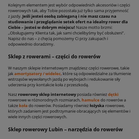
Kolejnym elementem jest wybór odpowiednich akcesoriów i części
rowerowych tak, aby Tobie pozostała już tylko sama przyjemność
z jazdy.
Jeśli jesteś osobą zabieganą i nie masz czasu na
studiowanie i przeglądanie setek ofert na idealny rower dla
Ciebie – jesteś w dobrym miejscu!
Nasze motto brzmi:
,,Obsługujemy Klienta tak, jak sami chcielibyśmy być obsłużeni”.
Napisz do nas – z chęcią pomożemy Ci przy zakupach i
odpowiednio doradzimy.
Sklep z rowerami – części do rowerów
W naszym sklepie internetowym znajdziesz części rowerowe, takie
jak
amortyzatory / widelec
, które są odpowiedzialne za tłumienie
wstrząsów wywołanych jazdą po wybojach i redukowanie siły
uderzenia przy kontakcie koła z przeszkodą.
Nasz
rowerowy sklep internetowy
posiada również
dętki
rowerowe w różnorodnych rozmiarach,
hamulce
do rowerów a
także
koła
do rowerów. Posiadamy również
łożyska
rowerowe,
których zadaniem jest podtrzymanie obracających się elementów i
wiele innych części rowerowych.
Sklep rowerowy Lubin – narzędzia do rowerów