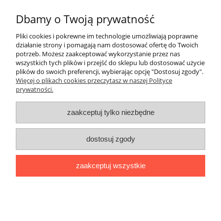
Informacje
Dbamy o Twoją prywatność
Pliki cookies i pokrewne im technologie umożliwiają poprawne
Moje konto
działanie strony i pomagają nam dostosować ofertę do Twoich
potrzeb. Możesz zaakceptować wykorzystanie przez nas
wszystkich tych plików i przejść do sklepu lub dostosować użycie
Płatności i dostawa
plików do swoich preferencji, wybierając opcję "Dostosuj zgody".
Więcej o plikach cookies przeczytasz w naszej Polityce
prywatności.
Regulamin i polityka prywatności
zaakceptuj tylko niezbędne
Kontakt
Społeczność
dostosuj zgody
Miłosna 16, 59-100 Polkowice | Kwiatowa 5A/A, 59-300 Lubin |
zaakceptuj wszystkie
Saturna 37, 67-200 Głogów |
sklep@nsrsport.pl
| Tel: 501 177 220 |
NIP: 6921137889 | REGON: 390919005
pokaż pełną wersję strony
'
Sklep internetowy Shoper.pl