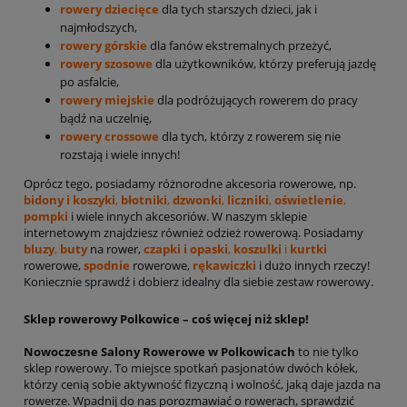
rowery dziecięce
dla tych starszych dzieci, jak i
najmłodszych,
rowery górskie
dla fanów ekstremalnych przeżyć,
rowery szosowe
dla użytkowników, którzy preferują jazdę
po asfalcie,
rowery miejskie
dla podróżujących rowerem do pracy
bądź na uczelnię,
rowery crossowe
dla tych, którzy z rowerem się nie
rozstają i wiele innych!
Oprócz tego, posiadamy różnorodne akcesoria rowerowe, np.
bidony i koszyki
,
błotniki
,
dzwonki
,
liczniki
,
oświetlenie
,
pompki
i wiele innych akcesoriów. W naszym sklepie
internetowym znajdziesz również odzież rowerową. Posiadamy
bluzy
,
buty
na rower,
czapki i opaski
,
koszulki
i
kurtki
rowerowe,
spodnie
rowerowe,
rękawiczki
i dużo innych rzeczy!
Koniecznie sprawdź i dobierz idealny dla siebie zestaw rowerowy.
Sklep rowerowy Polkowice – coś więcej niż sklep!
Nowoczesne Salony Rowerowe w Polkowicach
to nie tylko
sklep rowerowy. To miejsce spotkań pasjonatów dwóch kółek,
którzy cenią sobie aktywność fizyczną i wolność, jaką daje jazda na
rowerze. Wpadnij do nas porozmawiać o rowerach, sprawdzić