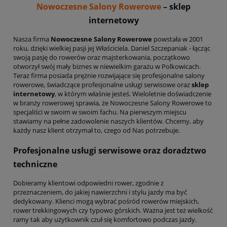
Nowoczesne Salony Rowerowe
– sklep
internetowy
Nasza firma
Nowoczesne Salony Rowerowe
powstała w 2001
roku, dzięki wielkiej pasji jej Właściciela. Daniel Szczepaniak - łącząc
swoją pasję do rowerów oraz majsterkowania, początkowo
otworzył swój mały biznes w niewielkim garażu w Polkowicach.
Teraz firma posiada prężnie rozwijające się profesjonalne salony
rowerowe, świadczące profesjonalne usługi serwisowe oraz
sklep
internetowy
, w którym właśnie jesteś. Wieloletnie doświadczenie
w branży rowerowej sprawia, że Nowoczesne Salony Rowerowe to
specjaliści w swoim w swoim fachu. Na pierwszym miejscu
stawiamy na pełne zadowolenie naszych klientów. Chcemy, aby
każdy nasz klient otrzymał to, czego od Nas potrzebuje.
Profesjonalne usługi serwisowe oraz doradztwo
techniczne
Dobieramy klientowi odpowiedni rower, zgodnie z
przeznaczeniem, do jakiej nawierzchni i stylu jazdy ma być
dedykowany. Klienci mogą wybrać pośród rowerów miejskich,
rower trekkingowych czy typowo górskich. Ważna jest też wielkość
ramy tak aby użytkownik czuł się komfortowo podczas jazdy.