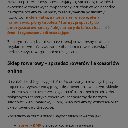
Nasz sklep internetowy, specjalizujący się sprzedażą rowerów i
akcesoriów rowerowych, wyposażony jest również w niezbędne
narzędzia rowerowe. W naszym asortymencie posiadamy
różnorodne
kleje
,
łatki
,
narzędzia serwisowe
,
płyny
hamulcowe
,
płyny tubeless / taśmy
,
preparaty do
amortyzatorów
,
smary / oleje
,
smary do łańcucha
a także
środki czyszczące / odtłuszczające
.
Z naszymi narzędziami zadbasz o swój nowoczesny rower, a
regularne czynności związane z dbaniem o rower sprawią, że
będziesz użytkował go bardzo długie lata.
Sklep rowerowy – sprzedaż rowerów i akcesoriów
online
Niezależnie od tego, czy jesteś doświadczonym rowerzystą, czy
dopiero zaczynasz swoją przygodę z rowerem – w naszym sklepie
internetowym istnieje szeroka gama różnorodnych produktów
związanych z tematyką rowerową. Zapraszamy do naszych
salonów: Sklep Rowerowy Lubin, Sklep Rowerowy Polkowice oraz
Sklep Rowerowy Grębocice.
Posiadamy w ofercie szeroki wybór takich rowerów jak:
rowery BMX
dla osób, które szukają wyzwań,