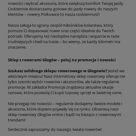
nowości i wybrać akcesoria, które zwiększą komfort Twojej jazdy.
Codziennie dostarczamy gotowe do jazdy rowery do naszych
klientów – rowery Polkowice to nasza codzienność!
Nasza załoga to zgrany zespół miłośników kolarstwa, który
pomoże Ci dopasować rower oraz części idealnie do Twoich
potrzeb. Oferujemy też niezbędne narzędzia i wsparcie w razie
trudniejszych chwil na trasie – bo wiemy, że każdy kilometr ma
znaczenie.
Sklep z rowerami Głogów – poluj na promocje i nowości
Szukasz solidnego sklepu rowerowego w Głogowie?
Jesteś we
właściwym miejscu! Nasz internetowy sklep rowerowy oferuje nie
tylko szeroki wybór rowerów i akcesoriów, ale także regularne
promocje. W zakładce Promocje znajdziesz aktualne okazje
cenowe, które pozwolą Ci kupić topowy sprzęt w świetnej cenie.
Nie przegap też nowości – regularnie dodajemy świeże modele i
akcesoria, które dopiero pojawiły się na rynku. Obserwuj nasz
sklep rowerowy Głogów online i bądź na bieżąco z rowerowymi
trendami!
Serdecznie zapraszamy do naszego świata rowerów!