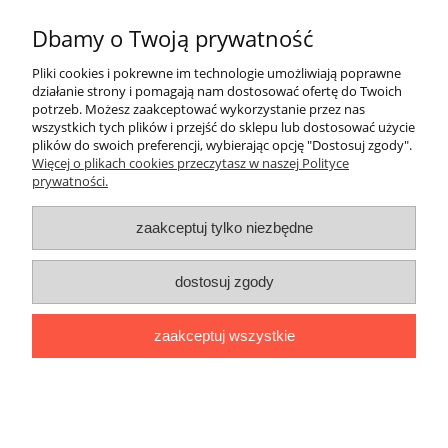
Informacje
Dbamy o Twoją prywatność
Pliki cookies i pokrewne im technologie umożliwiają poprawne
Moje konto
działanie strony i pomagają nam dostosować ofertę do Twoich
potrzeb. Możesz zaakceptować wykorzystanie przez nas
wszystkich tych plików i przejść do sklepu lub dostosować użycie
Płatności i dostawa
plików do swoich preferencji, wybierając opcję "Dostosuj zgody".
Więcej o plikach cookies przeczytasz w naszej Polityce
prywatności.
Regulamin i polityka prywatności
zaakceptuj tylko niezbędne
Kontakt
Społeczność
dostosuj zgody
Miłosna 16, 59-100 Polkowice | Kwiatowa 5A/A, 59-300 Lubin |
zaakceptuj wszystkie
Saturna 37, 67-200 Głogów |
sklep@nsrsport.pl
| Tel: 501 177 220 |
NIP: 6921137889 | REGON: 390919005
pokaż pełną wersję strony
'
Sklep internetowy Shoper.pl