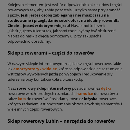
Kolejnym elementem jest wybór odpowiednich akcesoriów i części
rowerowych tak, aby Tobie pozostała już tylko sama przyjemność
z jazdy.
Jeśli jesteś osobą zabieganą i nie masz czasu na
studiowanie i przeglądanie setek ofert na idealny rower dla
Ciebie – jesteś w dobrym miejscu!
Nasze motto brzmi:
,,Obsługujemy Klienta tak, jak sami chcielibyśmy być obsłużeni”.
Napisz do nas – z chęcią pomożemy Ci przy zakupach i
odpowiednio doradzimy.
Sklep z rowerami – części do rowerów
W naszym sklepie internetowym znajdziesz części rowerowe, takie
jak
amortyzatory / widelec
, które są odpowiedzialne za tłumienie
wstrząsów wywołanych jazdą po wybojach i redukowanie siły
uderzenia przy kontakcie koła z przeszkodą.
Nasz
rowerowy sklep internetowy
posiada również
dętki
rowerowe w różnorodnych rozmiarach,
hamulce
do rowerów a
także
koła
do rowerów. Posiadamy również
łożyska
rowerowe,
których zadaniem jest podtrzymanie obracających się elementów i
wiele innych części rowerowych.
Sklep rowerowy Lubin – narzędzia do rowerów