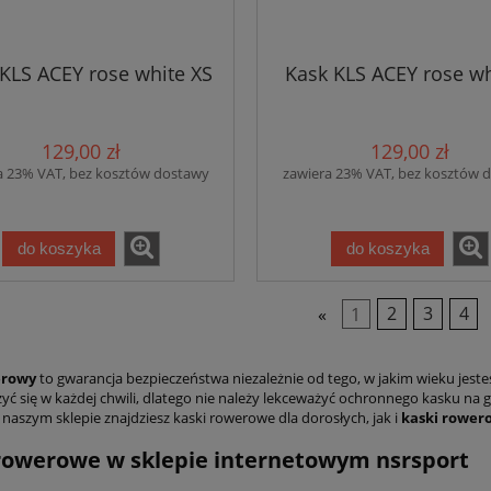
KLS ACEY rose white XS
Kask KLS ACEY rose wh
129,00 zł
129,00 zł
a 23% VAT, bez kosztów dostawy
zawiera 23% VAT, bez kosztów 
do koszyka
do koszyka
«
1
2
3
4
erowy
to gwarancja bezpieczeństwa niezależnie od tego, w jakim wieku jeste
yć się w każdej chwili, dlatego nie należy lekceważyć ochronnego kasku na 
naszym sklepie znajdziesz kaski rowerowe dla dorosłych, jak i
kaski rowero
rowerowe w sklepie internetowym nsrsport