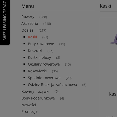
WEŹ LEASING TERAZ
Kaski
Menu
Rowery
(288)
Akcesoria
(418)
Odzież
(217)
Kaski
(87)
Buty rowerowe
(11)
Koszulki
(25)
Kurtki i bluzy
(8)
Okulary rowerowe
(15)
Rękawiczki
(36)
Spodnie rowerowe
(29)
Odzież Reakcja Łańcuchowa
(5)
Rowery - używki
(0)
Kas
Bony Podarunkowe
(4)
Nowości
Promocje