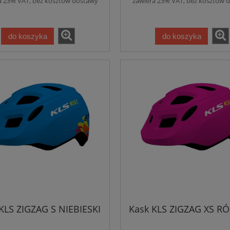
a 23% VAT, bez kosztów dostawy
zawiera 23% VAT, bez kosztów 
do koszyka
do koszyka
KLS ZIGZAG S NIEBIESKI
Kask KLS ZIGZAG XS 