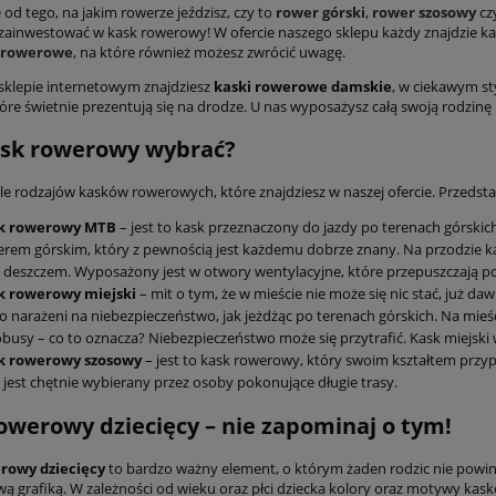
 od tego, na jakim rowerze jeździsz, czy to
rower górski
,
rower szosowy
cz
zainwestować w kask rowerowy! W ofercie naszego sklepu każdy znajdzie ka
 rowerowe
, na które również możesz zwrócić uwagę.
klepie internetowym znajdziesz
kaski rowerowe damskie
, w ciekawym st
tóre świetnie prezentują się na drodze. U nas wyposażysz całą swoją rodzi
ask rowerowy wybrać?
ele rodzajów kasków rowerowych, które znajdziesz w naszej ofercie. Przedstaw
k rowerowy MTB
– jest to kask przeznaczony do jazdy po terenach górskic
rem górskim, który z pewnością jest każdemu dobrze znany. Na przodzie k
 deszczem. Wyposażony jest w otwory wentylacyjne, które przepuszczają po
k rowerowy miejski
– mit o tym, że w mieście nie może się nic stać, już d
 narażeni na niebezpieczeństwo, jak jeżdżąc po terenach górskich. Na mieś
busy – co to oznacza? Niebezpieczeństwo może się przytrafić. Kask miejsk
k rowerowy szosowy
– jest to kask rowerowy, który swoim kształtem prz
 jest chętnie wybierany przez osoby pokonujące długie trasy.
owerowy dziecięcy – nie zapominaj o tym!
rowy dziecięcy
to bardzo ważny element, o którym żaden rodzic nie powin
wą grafiką. W zależności od wieku oraz płci dziecka kolory oraz motywy ka