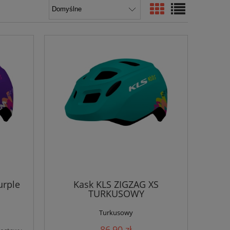
urple
Kask KLS ZIGZAG XS
TURKUSOWY
Turkusowy
86,90 zł