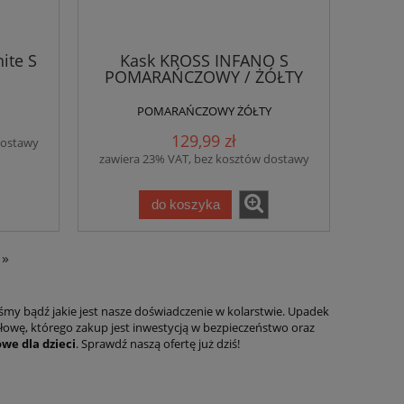
ite S
Kask KROSS INFANO S
POMARAŃCZOWY / ŻÓŁTY
POMARAŃCZOWY ŻÓŁTY
129,99 zł
dostawy
zawiera 23% VAT, bez kosztów dostawy
do koszyka
»
śmy bądź jakie jest nasze doświadczenie w kolarstwie. Upadek
głowę, którego zakup jest inwestycją w bezpieczeństwo oraz
we dla dzieci
. Sprawdź naszą ofertę już dziś!