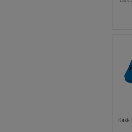
zawier
Kask 