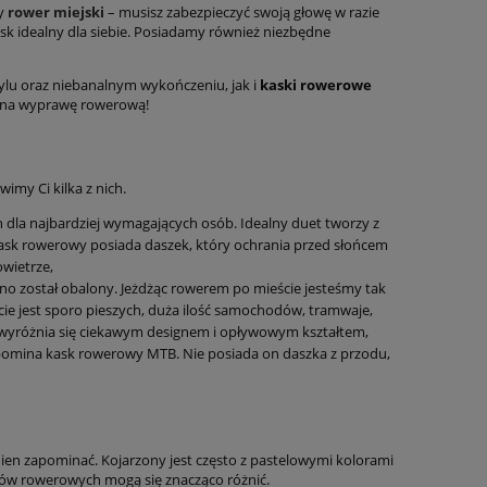
y
rower miejski
– musisz zabezpieczyć swoją głowę w razie
sk idealny dla siebie. Posiadamy również niezbędne
ylu oraz niebanalnym wykończeniu, jak i
kaski rowerowe
nę na wyprawę rowerową!
imy Ci kilka z nich.
h dla najbardziej wymagających osób. Idealny duet tworzy z
ask rowerowy posiada daszek, który ochrania przed słońcem
wietrze,
awno został obalony. Jeżdżąc rowerem po mieście jesteśmy tak
cie jest sporo pieszych, duża ilość samochodów, tramwaje,
i wyróżnia się ciekawym designem i opływowym kształtem,
ypomina kask rowerowy MTB. Nie posiada on daszka z przodu,
ien zapominać. Kojarzony jest często z pastelowymi kolorami
sków rowerowych mogą się znacząco różnić.