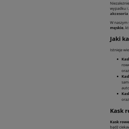
Niezależnie
wypadku i 
akcesoria
W naszym s
męskie
, k
Jaki k
Istnieje wi
Kas
rowe
oraz
Kas
samo
auto
Kas
oraz
Kask r
Kask rowe
bądź cieka