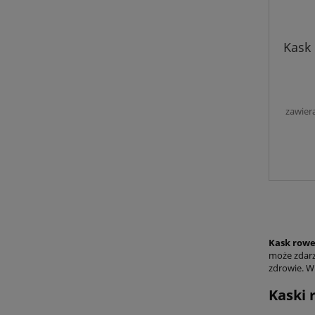
Kask 
zawier
Kask row
może zdarz
zdrowie. W 
Kaski 