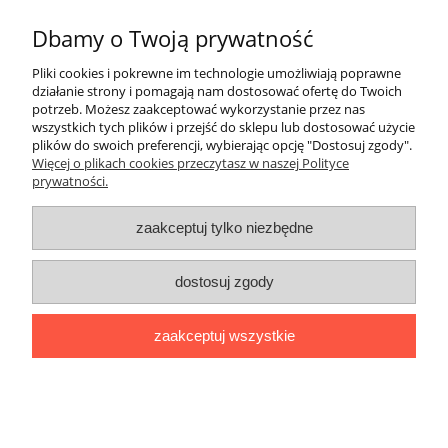
Informacje
Dbamy o Twoją prywatność
Pliki cookies i pokrewne im technologie umożliwiają poprawne
Moje konto
działanie strony i pomagają nam dostosować ofertę do Twoich
potrzeb. Możesz zaakceptować wykorzystanie przez nas
wszystkich tych plików i przejść do sklepu lub dostosować użycie
Płatności i dostawa
plików do swoich preferencji, wybierając opcję "Dostosuj zgody".
Więcej o plikach cookies przeczytasz w naszej Polityce
prywatności.
Regulamin i polityka prywatności
zaakceptuj tylko niezbędne
Kontakt
Społeczność
dostosuj zgody
Miłosna 16, 59-100 Polkowice | Kwiatowa 5A/A, 59-300 Lubin |
zaakceptuj wszystkie
Saturna 37, 67-200 Głogów |
sklep@nsrsport.pl
| Tel: 501 177 220 |
NIP: 6921137889 | REGON: 390919005
pokaż pełną wersję strony
'
Sklep internetowy Shoper.pl