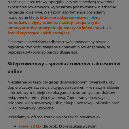
Nasz sklep internetowy, specjalizujący się sprzedażą rowerów i
akcesoriów rowerowych, wyposażony jest również w niezbędne
narzędzia rowerowe. W naszym asortymencie posiadamy
różnorodne
kleje
,
łatki
,
narzędzia serwisowe
,
płyny
hamulcowe
,
płyny tubeless / taśmy
,
preparaty do
amortyzatorów
,
smary / oleje
,
smary do łańcucha
a także
środki czyszczące / odtłuszczające
.
Z naszymi narzędziami zadbasz o swój nowoczesny rower, a
regularne czynności związane z dbaniem o rower sprawią, że
będziesz użytkował go bardzo długie lata.
Sklep rowerowy – sprzedaż rowerów i akcesoriów
online
Niezależnie od tego, czy jesteś doświadczonym rowerzystą, czy
dopiero zaczynasz swoją przygodę z rowerem – w naszym sklepie
internetowym istnieje szeroka gama różnorodnych produktów
związanych z tematyką rowerową. Zapraszamy do naszych
salonów: Sklep Rowerowy Lubin, Sklep Rowerowy Polkowice oraz
Sklep Rowerowy Grębocice.
Posiadamy w ofercie szeroki wybór takich rowerów jak:
rowery BMX
dla osób, które szukają wyzwań,