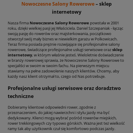
Nowoczesne Salony Rowerowe
– sklep
internetowy
Nasza firma
Nowoczesne Salony Rowerowe
powstała w 2001
roku, dzięki wielkiej pasji jej Właściciela. Daniel Szczepaniak - łącząc
swoją pasję do rowerów oraz majsterkowania, początkowo
otworzył swój mały biznes w niewielkim garażu w Polkowicach.
Teraz firma posiada prężnie rozwijające się profesjonalne salony
rowerowe, świadczące profesjonalne usługi serwisowe oraz
sklep
internetowy
, w którym właśnie jesteś. Wieloletnie doświadczenie
w branży rowerowej sprawia, że Nowoczesne Salony Rowerowe to
specjaliści w swoim w swoim fachu. Na pierwszym miejscu
stawiamy na pełne zadowolenie naszych klientów. Chcemy, aby
każdy nasz klient otrzymał to, czego od Nas potrzebuje.
Profesjonalne usługi serwisowe oraz doradztwo
techniczne
Dobieramy klientowi odpowiedni rower, zgodnie z
przeznaczeniem, do jakiej nawierzchni i stylu jazdy ma być
dedykowany. Klienci mogą wybrać pośród rowerów miejskich,
rower trekkingowych czy typowo górskich. Ważna jest też wielkość
ramy tak aby użytkownik czuł się komfortowo podczas jazdy.