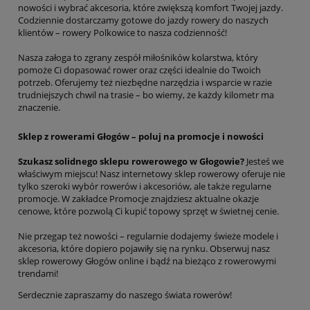
nowości i wybrać akcesoria, które zwiększą komfort Twojej jazdy.
Codziennie dostarczamy gotowe do jazdy rowery do naszych
klientów – rowery Polkowice to nasza codzienność!
Nasza załoga to zgrany zespół miłośników kolarstwa, który
pomoże Ci dopasować rower oraz części idealnie do Twoich
potrzeb. Oferujemy też niezbędne narzędzia i wsparcie w razie
trudniejszych chwil na trasie – bo wiemy, że każdy kilometr ma
znaczenie.
Sklep z rowerami Głogów – poluj na promocje i nowości
Szukasz solidnego sklepu rowerowego w Głogowie?
Jesteś we
właściwym miejscu! Nasz internetowy sklep rowerowy oferuje nie
tylko szeroki wybór rowerów i akcesoriów, ale także regularne
promocje. W zakładce Promocje znajdziesz aktualne okazje
cenowe, które pozwolą Ci kupić topowy sprzęt w świetnej cenie.
Nie przegap też nowości – regularnie dodajemy świeże modele i
akcesoria, które dopiero pojawiły się na rynku. Obserwuj nasz
sklep rowerowy Głogów online i bądź na bieżąco z rowerowymi
trendami!
Serdecznie zapraszamy do naszego świata rowerów!