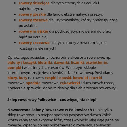
rowery dziecięce
dla tych starszych dzieci, jak i
najmłodszych,
rowery górskie
dla fanów ekstremalnych przeżyć,
rowery szosowe
dla użytkowników, którzy preferują jazdę
po asfalcie,
rowery miejskie
dla podróżujących rowerem do pracy
bądź na uczelnię,
rowery crossowe
dla tych, którzy z rowerem się nie
rozstają i wiele innych!
Oprócz tego, posiadamy różnorodne akcesoria rowerowe, np.
bidony i koszyki
,
błotniki
,
dzwonki
,
liczniki
,
oświetlenie
,
pompki
i wiele innych akcesoriów. W naszym sklepie
internetowym znajdziesz również odzież rowerową. Posiadamy
bluzy
,
buty
na rower,
czapki i opaski
,
koszulki
i
kurtki
rowerowe,
spodnie
rowerowe,
rękawiczki
i dużo innych rzeczy!
Koniecznie sprawdź i dobierz idealny dla siebie zestaw rowerowy.
Sklep rowerowy Polkowice – coś więcej niż sklep!
Nowoczesne Salony Rowerowe w Polkowicach
to nie tylko
sklep rowerowy. To miejsce spotkań pasjonatów dwóch kółek,
którzy cenią sobie aktywność fizyczną i wolność, jaką daje jazda na
rowerze. Wpadnij do nas porozmawiać o rowerach, sprawdzić