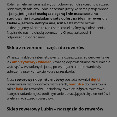
Kolejnym elementem jest wybór odpowiednich akcesoriów i części
rowerowych tak, aby Tobie pozostała już tylko sama przyjemność
z jazdy.
Jeśli jesteś osobą zabieganą i nie masz czasu na
studiowanie i przeglądanie setek ofert na idealny rower dla
Ciebie – jesteś w dobrym miejscu!
Nasze motto brzmi:
,,Obsługujemy Klienta tak, jak sami chcielibyśmy być obsłużeni”.
Napisz do nas – z chęcią pomożemy Ci przy zakupach i
odpowiednio doradzimy.
Sklep z rowerami – części do rowerów
W naszym sklepie internetowym znajdziesz części rowerowe, takie
jak
amortyzatory / widelec
, które są odpowiedzialne za tłumienie
wstrząsów wywołanych jazdą po wybojach i redukowanie siły
uderzenia przy kontakcie koła z przeszkodą.
Nasz
rowerowy sklep internetowy
posiada również
dętki
rowerowe w różnorodnych rozmiarach,
hamulce
do rowerów a
także
koła
do rowerów. Posiadamy również
łożyska
rowerowe,
których zadaniem jest podtrzymanie obracających się elementów i
wiele innych części rowerowych.
Sklep rowerowy Lubin – narzędzia do rowerów